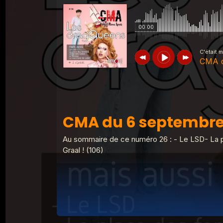
00:00
C'était 
CMA d
C'était mieux après
CMA du 6 sept
CMA du 6 septembre
C'était mieux après
Derniere CMA d
Au sommaire de ce numéro 26 : - Le LSD- La 
Graal ! (106)
C'était mieux après
CMA du 13 juin
C'était mieux après
CMA du 30 mai