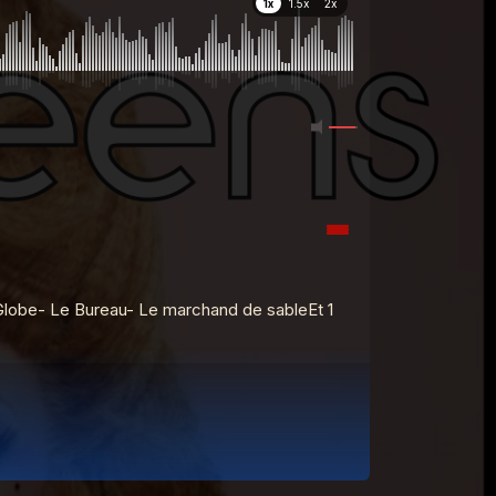
1x
1.5x
2x
lobe- Le Bureau- Le marchand de sableEt 1