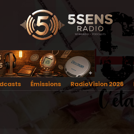
dcasts
Émissions
RadioVision 2026