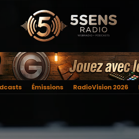
dcasts
Émissions
RadioVision 2026