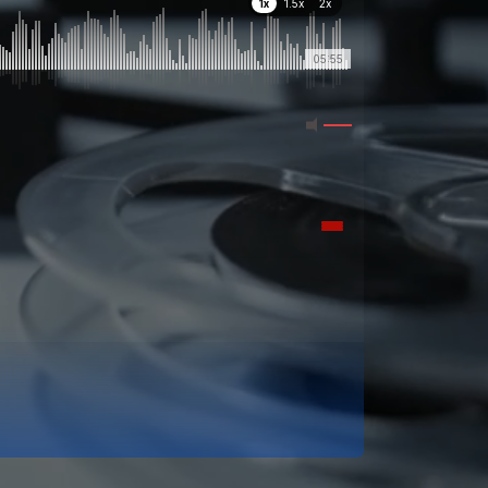
1x
1.5x
2x
05:55