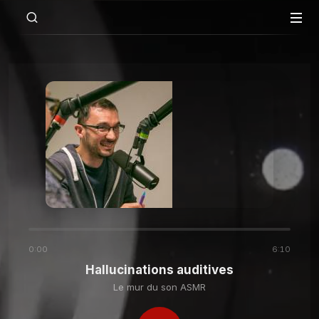
00:00
06:11
Le mur du son ASMR
Hallucinations auditives
Le mur du son ASMR
Hallucinations auditives
0:00
6:10
Hallucinations auditives
Le mur du son ASMR
Le mur du son ASMR
Le sons des marques