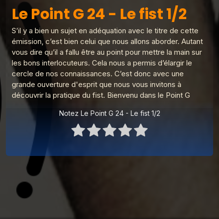
Le Poing G
Le Point G! 2 L'aulophilie
Le Point G 24 - Le fist 1/2
Le Point G 24 - Le fist 1/2
1
Le Poing G
S’il y a bien un sujet en adéquation avec le titre de cette
Le Point G! 2 Un homme, deux femmes
Le Poing G
2
Le Point G! 2 Fantasmer c'est tromper
Le Poing G
émission, c’est bien celui que nous allons aborder. Autant
?
vous dire qu’il a fallu être au point pour mettre la main sur
Le Point G! 2 Fantasme homos
les bons interlocuteurs. Cela nous a permis d’élargir le
3
Le Poing G
cercle de nos connaissances. C’est donc avec une
Le Poing G
Le Point G! 2 Parler de ses fantasmes
grande ouverture d'esprit que nous vous invitons à
Le point G! 2 Plaisirs multiples
4
découvrir la pratique du fist. Bienvenu dans le Point G
Le Poing G
Notez Le Point G 24 - Le fist 1/2
Le Point G! 2 Pendant le sommeil
5
Le Poing G
Le Point G! 2 Domination Soumission
6
Le Poing G
Le point G! 2 Le plan à 3
7
Le Poing G
Le Point G! 2 Le fantasme de l'inconnu(e)
8
Le Poing G