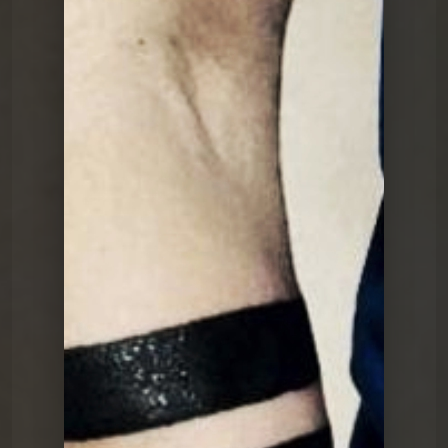
Le Poing G
Le Point G! 2 Fantasme homos
Le Poing G
Le point G! 2 Plaisirs multiples
Le Poing G
Le Point G! 2 Pendant le sommeil
Le Poing G
Le Point G! 2 Domination Soumission
Le Poing G
Le point G! 2 Le plan à 3
Le Poing G
Le Point G! 2 Le fantasme de