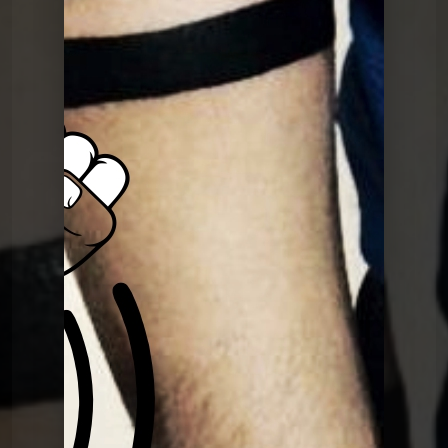
l'inconnu(e)
Le Poing G
Le Point G! 2 L'amour en public
Le Poing G
Le point G! 2 Le fantasme de la plage
Le Poing G
Le Point G! La laliophilie
Le Poing G
Le Point G! 2 La sidérodromophilie
Le Poing G
Le Point G! La soceraphilie