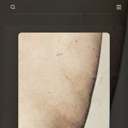
00:00
14:43
Le Poing G
Le Point G 24 - Le fist 1/2
Le Poing G
Le Point G 24 - Le fist 1/2
Le Poing G
Le Point G! 2 Un homme, deux
femmes