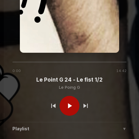
Le Poing G
Le Point G! 2 La forniphilie
Le Poing G
Le Point G! 2 L’autoscopophilie
Le Poing G
Le Point G! 2 L’hypnophilie
0:00
14:42
Le Point G 24 - Le fist 1/2
Le Poing G
Le Poing G
Le Point G! 2 L'ergophilie
Le Poing G
Le Point G! L'alliumphilie
Playlist
▼