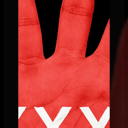
Le Poing G
Le Point G! 2 Fantasme homos
Le Poing G
Le point G! 2 Plaisirs multiples
Le Poing G
Le Point G! 2 Pendant le sommeil
Le Poing G
Le Point G! 2 Domination Soumission
Le Poing G
Le point G! 2 Le plan à 3
Le Poing G
Le Point G! 2 Le fantasme de