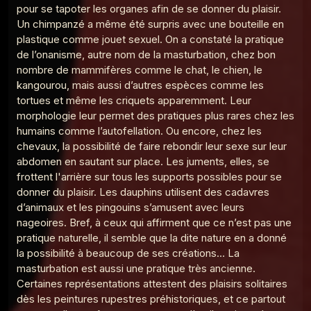
Le Point G! 2 L'amour en public
9
Le Poing G
Le point G! 2 Le fantasme de la plage
10
Le Poing G
Le Point G! La laliophilie
11
Le Poing G
Le Point G! 2 La sidérodromophilie
12
Le Poing G
Le Point G! La soceraphilie
13
Le Poing G
Le Point G! 2 La forniphilie
14
Le Poing G
Le Point G! 2 L’autoscopophilie
15
Le Poing G
Le Point G! 2 L’hypnophilie
16
Le Poing G