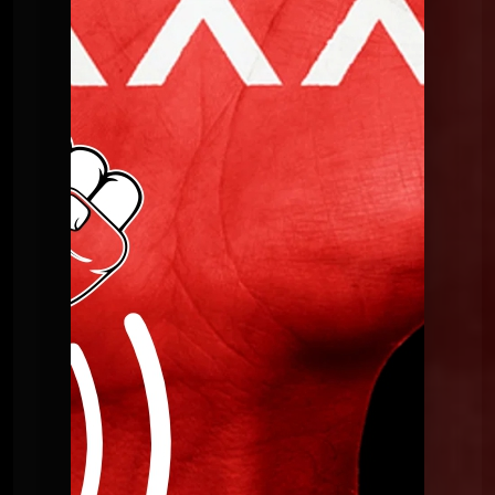
l'inconnu(e)
Le Poing G
Le Point G! 2 L'amour en public
Le Poing G
Le point G! 2 Le fantasme de la plage
Le Poing G
Le Point G! La laliophilie
Le Poing G
Le Point G! 2 La sidérodromophilie
Le Poing G
Le Point G! La soceraphilie