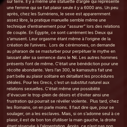
Le Point G! 2 L'ergophilie
17
Le Poing G
Le Point G! L'alliumphilie
18
Le Poing G
Le Point G! 2 L'aulophilie
19
Le Poing G
Le Point G! 2 Fantasmer c'est tromper ?
20
Le Poing G
Le Point G! 2 Parler de ses fantasmes
21
Le Poing G