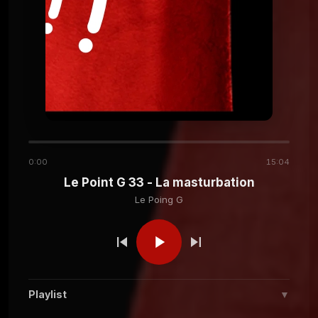
Le Poing G
Le Point G! 2 La forniphilie
Le Poing G
Le Point G! 2 L’autoscopophilie
Le Poing G
Le Point G! 2 L’hypnophilie
0:00
15:04
Le Point G 33 - La masturbation
Le Poing G
Le Poing G
Le Point G! 2 L'ergophilie
Le Poing G
Le Point G! L'alliumphilie
Playlist
▼