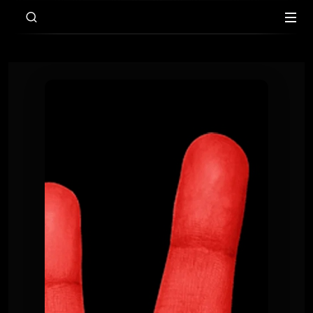
00:00
15:05
Le Poing G
Le Point G 33 - La masturbation
Le Poing G
Le Point G 33 - La masturbation
Le Poing G
Le Point G! 2 Un homme, deux
femmes