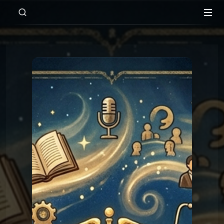
00:00
Les réponses du Graal
Graal 120 - je perds mes cheveux
Les réponses du
Graal 120 - je perds mes
cheveux
Graal
Les réponses du
Graal 99 - Tromper
'légalement' ?
Graal