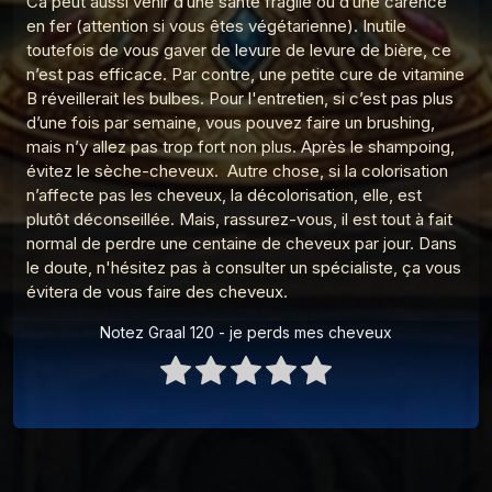
Ca peut aussi venir d’une santé fragile ou d’une carence
Graal 91 - Adam, Eve et le sexe
en fer (attention si vous êtes végétarienne). Inutile
9
Les réponses du Graal
toutefois de vous gaver de levure de levure de bière, ce
n’est pas efficace. Par contre, une petite cure de vitamine
Graal 163 - La peur de l'avion
10
B réveillerait les bulbes. Pour l'entretien, si c’est pas plus
Les réponses du Graal
d’une fois par semaine, vous pouvez faire un brushing,
Graal 162 - Pleurer de joie
mais n’y allez pas trop fort non plus. Après le shampoing,
11
Les réponses du Graal
évitez le sèche-cheveux. Autre chose, si la colorisation
n’affecte pas les cheveux, la décolorisation, elle, est
Graal 161 - Le monkey-barring
12
plutôt déconseillée. Mais, rassurez-vous, il est tout à fait
Les réponses du Graal
normal de perdre une centaine de cheveux par jour. Dans
le doute, n'hésitez pas à consulter un spécialiste, ça vous
Graal 159 - Le petit déjeuner
13
Les réponses du Graal
évitera de vous faire des cheveux.
Graal 149 - Intelligence Artificielle
Notez Graal 120 - je perds mes cheveux
14
Les réponses du Graal
Graal 142 - Nourrir son chat
15
Les réponses du Graal
Graal 141 - L'île Saint-Aubin ?
16
Les réponses du Graal