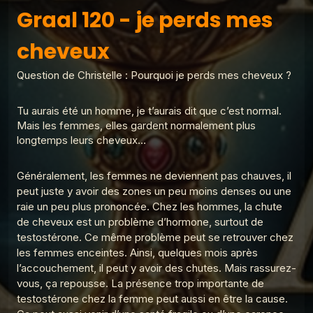
Les réponses du Graal
Graal 138 - Gros mots
Graal 120 - je perds mes cheveux
Graal 120 - je perds mes
1
Les réponses du Graal
cheveux
Graal 99 - Tromper 'légalement' ?
Les réponses du
2
Graal 137 - Place de la
Les réponses du Graal
rochefoucauld
Graal
Question de Christelle : Pourquoi je perds mes cheveux ?
Graal 98 - Adèle H ?
3
Les réponses du Graal
Les réponses du Graal
Graal 136 - Je suis
Tu aurais été un homme, je t’aurais dit que c’est normal.
fatigué
Graal 97 - La croix de prunier ?
Mais les femmes, elles gardent normalement plus
4
Les réponses du Graal
longtemps leurs cheveux…
Graal 96 - Verlaine a-t-il tué Rimbaud ?
5
Généralement, les femmes ne deviennent pas chauves, il
Les réponses du Graal
peut juste y avoir des zones un peu moins denses ou une
Graal 94 - Amour sans sexe ?
raie un peu plus prononcée. Chez les hommes, la chute
6
Les réponses du Graal
de cheveux est un problème d’hormone, surtout de
testostérone. Ce même problème peut se retrouver chez
Graal 93 - Sodome et Gomorrhe ?
7
les femmes enceintes. Ainsi, quelques mois après
Les réponses du Graal
l’accouchement, il peut y avoir des chutes. Mais rassurez-
vous, ça repousse. La présence trop importante de
Graal 92 - Noé a-t-il existé ?
8
Les réponses du Graal
testostérone chez la femme peut aussi en être la cause.