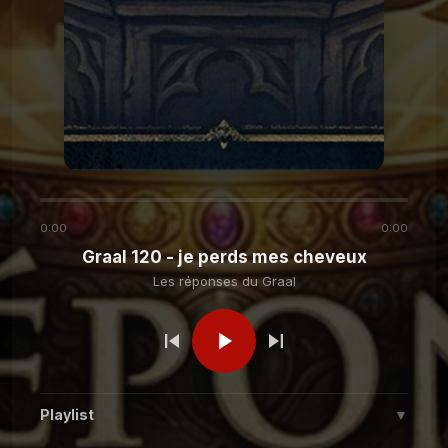
Les réponses du
Graal 149 - Intelligence
Artificielle
Graal
Les réponses du
Graal 142 - Nourrir son
chat
Graal
Les réponses du
Graal 141 - L'île Saint-
Aubin ?
Graal
0:00
0:00
Graal 120 - je perds mes cheveux
Les réponses du
Graal 140 - Place de la
Les réponses du Graal
Laiterie
Graal
Les réponses du
Graal 139 - Ma mère préfère
mon frère ?
Graal
Playlist
▼