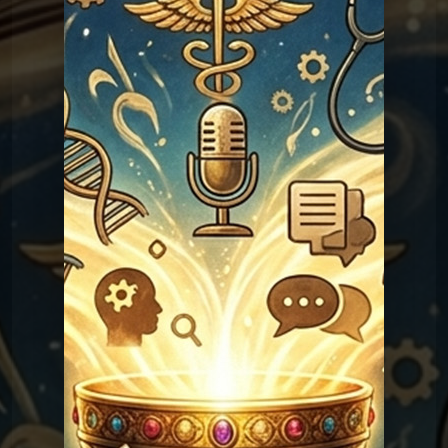
Les réponses du Graal
Graal 98 - Adèle H ?
Les réponses du
Graal 97 - La croix de
prunier ?
Graal
Les réponses du
Graal 96 - Verlaine a-t-il tué
Rimbaud ?
Graal
Les réponses du
Graal 94 - Amour sans
sexe ?
Graal
Les réponses du
Graal 93 - Sodome et
Gomorrhe ?
Graal
Les réponses du
Graal 92 - Noé a-t-il