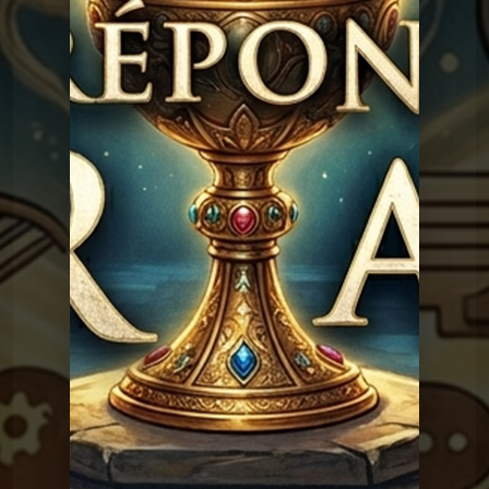
existé ?
Graal
Les réponses du
Graal 91 - Adam, Eve et le
sexe
Graal
Les réponses du
Graal 163 - La peur de
l'avion
Graal
Les réponses du Graal
Graal 162 - Pleurer de
joie
Les réponses du
Graal 161 - Le monkey-
barring
Graal
Les réponses du
Graal 159 - Le petit
déjeuner
Graal