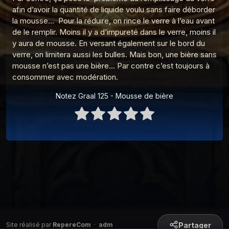
Graal 91 - Adam, Eve et le sexe
afin d’avoir la quantité de liquide voulu sans faire déborder
9
Les réponses du Graal
la mousse… Pour la réduire, on rince le verre à l’eau avant
de le remplir. Moins il y a d’impureté dans le verre, moins il
Graal 163 - La peur de l'avion
10
y aura de mousse. En versant également sur le bord du
Les réponses du Graal
verre, on limitera aussi les bulles. Mais bon, une bière sans
mousse n’est pas une bière… Par contre c’est toujours à
Graal 162 - Pleurer de joie
11
Les réponses du Graal
consommer avec modération.
Graal 161 - Le monkey-barring
Notez Graal 125 - Mousse de bière
12
Les réponses du Graal
Graal 159 - Le petit déjeuner
13
Les réponses du Graal
Graal 149 - Intelligence Artificielle
14
Les réponses du Graal
Graal 142 - Nourrir son chat
15
Les réponses du Graal
Graal 141 - L'île Saint-Aubin ?
16
Les réponses du Graal
Partager
Site réalisé par
RepereCom
·
adm