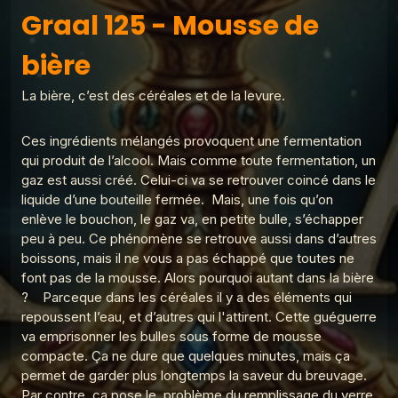
Les réponses du Graal
Graal 138 - Gros mots
Graal 125 - Mousse de bière
Graal 125 - Mousse de
1
Les réponses du Graal
bière
Graal 99 - Tromper 'légalement' ?
Les réponses du
2
Graal 137 - Place de la
Les réponses du Graal
rochefoucauld
Graal
La bière, c’est des céréales et de la levure.
Graal 98 - Adèle H ?
3
Les réponses du Graal
Les réponses du Graal
Graal 136 - Je suis
Ces ingrédients mélangés provoquent une fermentation
fatigué
Graal 97 - La croix de prunier ?
qui produit de l’alcool. Mais comme toute fermentation, un
4
Les réponses du Graal
gaz est aussi créé. Celui-ci va se retrouver coincé dans le
liquide d’une bouteille fermée. Mais, une fois qu’on
Graal 96 - Verlaine a-t-il tué Rimbaud ?
5
enlève le bouchon, le gaz va, en petite bulle, s’échapper
Les réponses du Graal
peu à peu. Ce phénomène se retrouve aussi dans d’autres
boissons, mais il ne vous a pas échappé que toutes ne
Graal 94 - Amour sans sexe ?
6
Les réponses du Graal
font pas de la mousse. Alors pourquoi autant dans la bière
? Parceque dans les céréales il y a des éléments qui
Graal 93 - Sodome et Gomorrhe ?
repoussent l’eau, et d’autres qui l'attirent. Cette guéguerre
7
Les réponses du Graal
va emprisonner les bulles sous forme de mousse
compacte. Ça ne dure que quelques minutes, mais ça
Graal 92 - Noé a-t-il existé ?
8
permet de garder plus longtemps la saveur du breuvage.
Les réponses du Graal
Par contre, ça pose le problème du remplissage du verre