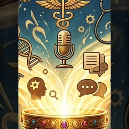
Les réponses du Graal
Graal 98 - Adèle H ?
Les réponses du
Graal 97 - La croix de
prunier ?
Graal
Les réponses du
Graal 96 - Verlaine a-t-il tué
Rimbaud ?
Graal
Les réponses du
Graal 94 - Amour sans
sexe ?
Graal
Les réponses du
Graal 93 - Sodome et
Gomorrhe ?
Graal
Les réponses du
Graal 92 - Noé a-t-il