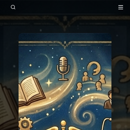
00:00
Les réponses du Graal
Graal 125 - Mousse de bière
Les réponses du
Graal 125 - Mousse de
bière
Graal
Les réponses du
Graal 99 - Tromper
'légalement' ?
Graal