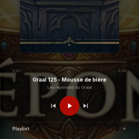
Les réponses du
Graal 149 - Intelligence
Artificielle
Graal
Les réponses du
Graal 142 - Nourrir son
chat
Graal
Les réponses du
Graal 141 - L'île Saint-
Aubin ?
Graal
0:00
0:00
Graal 125 - Mousse de bière
Les réponses du
Graal 140 - Place de la
Les réponses du Graal
Laiterie
Graal
Les réponses du
Graal 139 - Ma mère préfère
mon frère ?
Graal
Playlist
▼