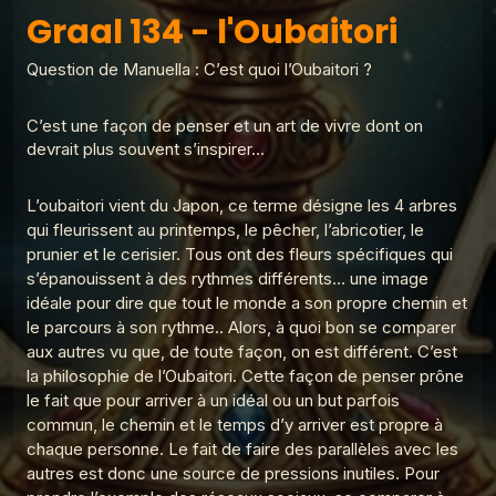
Les réponses du Graal
Graal 138 - Gros mots
Graal 134 - l'Oubaitori
Graal 134 - l'Oubaitori
1
Les réponses du Graal
Question de Manuella : C’est quoi l’Oubaitori ?
Graal 99 - Tromper 'légalement' ?
Les réponses du
2
Graal 137 - Place de la
Les réponses du Graal
rochefoucauld
Graal
C’est une façon de penser et un art de vivre dont on
Graal 98 - Adèle H ?
3
devrait plus souvent s’inspirer…
Les réponses du Graal
Les réponses du Graal
Graal 136 - Je suis
fatigué
Graal 97 - La croix de prunier ?
L’oubaitori vient du Japon, ce terme désigne les 4 arbres
4
Les réponses du Graal
qui fleurissent au printemps, le pêcher, l’abricotier, le
prunier et le cerisier. Tous ont des fleurs spécifiques qui
Graal 96 - Verlaine a-t-il tué Rimbaud ?
5
s’épanouissent à des rythmes différents… une image
Les réponses du Graal
idéale pour dire que tout le monde a son propre chemin et
Graal 94 - Amour sans sexe ?
le parcours à son rythme.. Alors, à quoi bon se comparer
6
Les réponses du Graal
aux autres vu que, de toute façon, on est différent. C’est
la philosophie de l’Oubaitori. Cette façon de penser prône
Graal 93 - Sodome et Gomorrhe ?
7
le fait que pour arriver à un idéal ou un but parfois
Les réponses du Graal
commun, le chemin et le temps d’y arriver est propre à
chaque personne. Le fait de faire des parallèles avec les
Graal 92 - Noé a-t-il existé ?
8
Les réponses du Graal
autres est donc une source de pressions inutiles. Pour