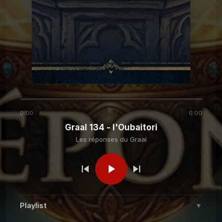
Les réponses du
Graal 149 - Intelligence
Artificielle
Graal
Les réponses du
Graal 142 - Nourrir son
chat
Graal
Les réponses du
Graal 141 - L'île Saint-
Aubin ?
Graal
0:00
0:00
Graal 134 - l'Oubaitori
Les réponses du
Graal 140 - Place de la
Les réponses du Graal
Laiterie
Graal
Les réponses du
Graal 139 - Ma mère préfère
mon frère ?
Graal
Playlist
▼