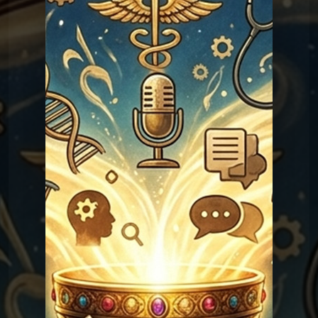
Les réponses du Graal
Graal 98 - Adèle H ?
Les réponses du
Graal 97 - La croix de
prunier ?
Graal
Les réponses du
Graal 96 - Verlaine a-t-il tué
Rimbaud ?
Graal
Les réponses du
Graal 94 - Amour sans
sexe ?
Graal
Les réponses du
Graal 93 - Sodome et
Gomorrhe ?
Graal
Les réponses du
Graal 92 - Noé a-t-il