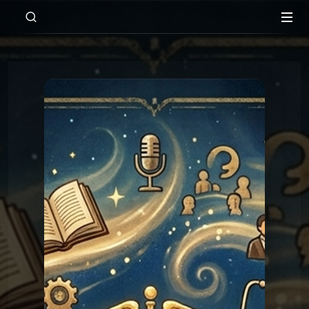
00:00
Les réponses du Graal
Graal 134 - l'Oubaitori
Les réponses du Graal
Graal 134 - l'Oubaitori
Les réponses du
Graal 99 - Tromper
'légalement' ?
Graal