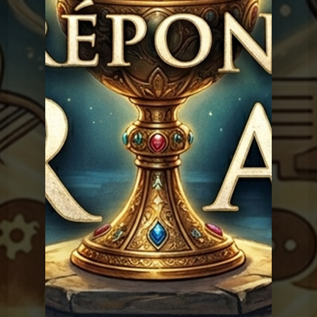
existé ?
Graal
Les réponses du
Graal 91 - Adam, Eve et le
sexe
Graal
Les réponses du
Graal 163 - La peur de
l'avion
Graal
Les réponses du Graal
Graal 162 - Pleurer de
joie
Les réponses du
Graal 161 - Le monkey-
barring
Graal
Les réponses du
Graal 159 - Le petit
déjeuner
Graal