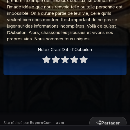
prendre l’exemple des réseaux sociaux, se comparer à
Graal 91 - Adam, Eve et le sexe
l’image idéale que nous renvoie telle ou telle personne est
9
Les réponses du Graal
impossible. On a qu’une partie de leur vie, celle qu’ils
veulent bien nous montrer. Il est important de ne pas se
Graal 163 - La peur de l'avion
10
juger sur des informations incomplètes. Voilà ce qu’est
Les réponses du Graal
l’Oubaitori. Alors, chassons les jalousies et vivons nos
Graal 162 - Pleurer de joie
propres vies. Nous sommes tous uniques.
11
Les réponses du Graal
Notez Graal 134 - l'Oubaitori
Graal 161 - Le monkey-barring
12
Les réponses du Graal
Graal 159 - Le petit déjeuner
13
Les réponses du Graal
Graal 149 - Intelligence Artificielle
14
Les réponses du Graal
Graal 142 - Nourrir son chat
15
Les réponses du Graal
Graal 141 - L'île Saint-Aubin ?
Partager
Site réalisé par
16
RepereCom
·
adm
Les réponses du Graal