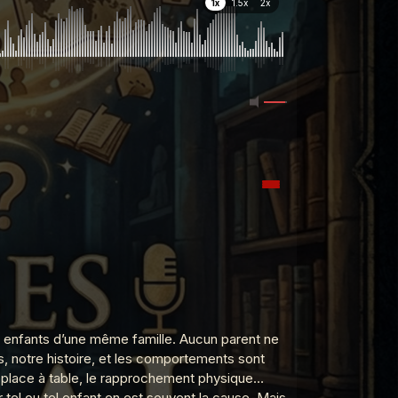
1x
1.5x
2x
MEDIA_ELEMENT_ERROR: Empty src attribute
nts enfants d’une même famille. Aucun parent ne
s, notre histoire, et les comportements sont
a place à table, le rapprochement physique…
r tel ou tel enfant en est souvent la cause. Mais