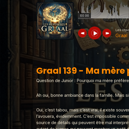
00:00
Les rép
Graal
Les réponses du Graal
Graal 139 
Graal 139 - Ma mère 
Les réponses du Graal
Graal 99 -
Question de Junior : Pourquoi ma mère préfèr
Ah oui, bonne ambiance dans la famille. Mais si 
Les réponses du Graal
Graal 98 -
Oui, c’est tabou, mais c’est vrai, il existe so
l’avouera, évidemment. C’est impossible comme 
source de détails qui peuvent être mal interpr
Les réponses du Graal
Graal 97 - 
autant de signes qui peuvent montrer un petit dé