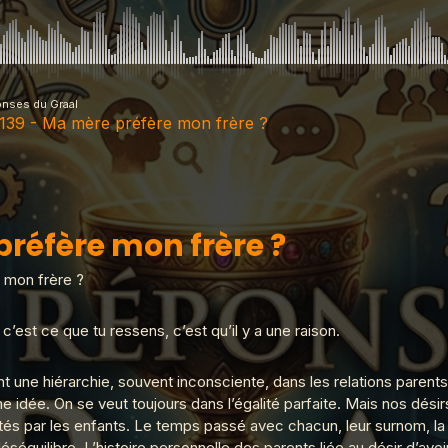
onses du Graal
 139 - Ma mère préfère mon frère ?
- Ma mère préfère mon frère ?
préfère mon frère ?
 Tromper 'légalement' ?
e mon frère ?
c’est ce que tu ressens, c’est qu’il y a une raison.
 Adèle H ?
uvent une hiérarchie, souvent inconsciente, dans les relations pare
idée. On se veut toujours dans l’égalité parfaite. Mais nos désir
étés par les enfants. Le temps passé avec chacun, leur surnom, l
La croix de prunier ?
séquilibre. L’histoire personnelle des parents liée au désir d’avoi