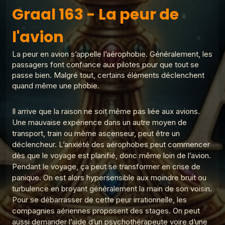
Graal 163 - La peur de l'avion
rochefoucauld
Graal
Graal 163 - La peur de
1
Les réponses du Graal
l'avion
Graal 99 - Tromper 'légalement' ?
Les réponses du Graal
2
Graal 136 - Je suis
Les réponses du Graal
fatigué
La peur en avion s’appelle l’aérophobie. Généralement, les
Graal 98 - Adèle H ?
passagers font confiance aux pilotes pour que tout se
3
Les réponses du Graal
passe bien. Malgré tout, certains éléments déclenchent
quand même une phobie.
Graal 97 - La croix de prunier ?
4
Les réponses du Graal
Il arrive que la raison ne soit même pas liée aux avions.
Graal 96 - Verlaine a-t-il tué Rimbaud ?
Une mauvaise expérience dans un autre moyen de
5
Les réponses du Graal
transport, train ou même ascenseur, peut être un
déclencheur. L’anxiété des aérophobes peut commencer
Graal 94 - Amour sans sexe ?
6
dès que le voyage est planifié, donc même loin de l’avion.
Les réponses du Graal
Pendant le voyage, ça peut se transformer en crise de
Graal 93 - Sodome et Gomorrhe ?
panique. On est alors hypersensible aux moindre bruit ou
7
Les réponses du Graal
turbulence en broyant généralement la main de son voisin.
Pour se débarrasser de cette peur irrationnelle, les
Graal 92 - Noé a-t-il existé ?
8
compagnies aériennes proposent des stages. On peut
Les réponses du Graal
aussi demander l’aide d’un psychothérapeute voire d’une