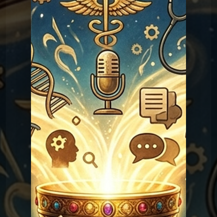
Les réponses du Graal
Graal 98 - Adèle H ?
Les réponses du
Graal 97 - La croix de
prunier ?
Graal
Les réponses du
Graal 96 - Verlaine a-t-il tué
Rimbaud ?
Graal
Les réponses du
Graal 94 - Amour sans
sexe ?
Graal
Les réponses du
Graal 93 - Sodome et
Gomorrhe ?
Graal
Les réponses du
Graal 92 - Noé a-t-il