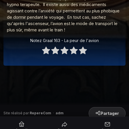
hypno terapeute. Il existe aussi des médicaments
Graal 91 - Adam, Eve et le sexe
9
Les réponses du Graal
agissant contre l’anxiété qui permettent au plus phobique
de dormir pendant le voyage. En tout cas, sachez
Graal 162 - Pleurer de joie
qu'après l'ascenseur, l’avion est le mode de transport le
10
Les réponses du Graal
plus sûr, même avant le train !
Graal 161 - Le monkey-barring
11
Notez Graal 163 - La peur de l'avion
Les réponses du Graal
Graal 159 - Le petit déjeuner
12
Les réponses du Graal
Graal 149 - Intelligence Artificielle
13
Les réponses du Graal
Graal 142 - Nourrir son chat
14
Les réponses du Graal
Graal 141 - L'île Saint-Aubin ?
15
Les réponses du Graal
Partager
Site réalisé par
RepereCom
·
adm
Graal 140 - Place de la Laiterie
16
Les réponses du Graal