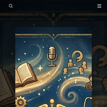
00:00
01:00
Les réponses du Graal
Graal 163 - La peur de l'avion
Les réponses du
Graal 163 - La peur de
l'avion
Graal
Les réponses du
Graal 99 - Tromper
'légalement' ?
Graal