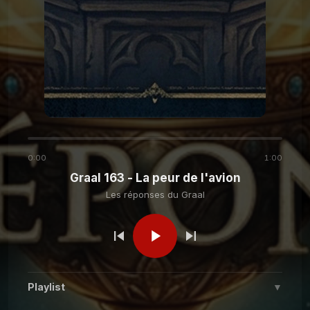
Les réponses du
Graal 142 - Nourrir son
chat
Graal
Les réponses du
Graal 141 - L'île Saint-
Aubin ?
Graal
Les réponses du
Graal 140 - Place de la
Laiterie
Graal
0:00
1:00
Graal 163 - La peur de l'avion
Les réponses du
Graal 139 - Ma mère préfère
Les réponses du Graal
mon frère ?
Graal
Les réponses du Graal
Graal 138 - Gros mots
Playlist
▼
Les réponses du
Graal 137 - Place de la