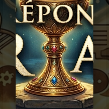
existé ?
Graal
Les réponses du
Graal 91 - Adam, Eve et le
sexe
Graal
Les réponses du Graal
Graal 162 - Pleurer de
joie
Les réponses du
Graal 161 - Le monkey-
barring
Graal
Les réponses du
Graal 159 - Le petit
déjeuner
Graal
Les réponses du
Graal 149 - Intelligence
Artificielle
Graal