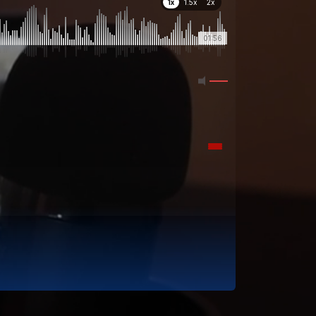
1x
1.5x
2x
01:56