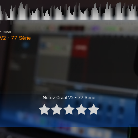
n Graal
V2 - 77 Série
ue
Notez Graal V2 - 77 Série
ue
ue