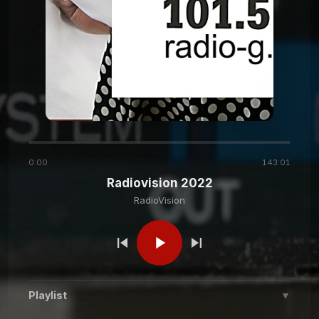
0:00
143:01
Radiovision 2022
RadioVision
Playlist
▼