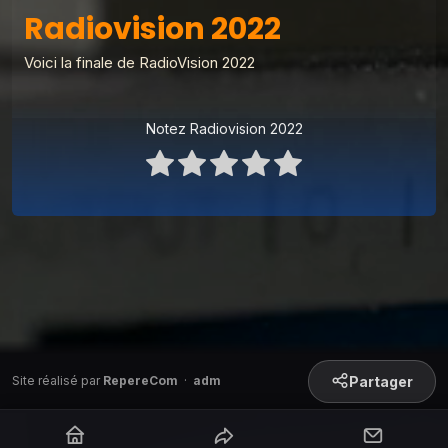
Radiovision 2022
Radiovision 2022
1
RadioVision
Voici la finale de RadioVision 2022
Radiovision 2020
2
RadioVision
Radiovision 2025
Notez Radiovision 2022
3
RadioVision
Radiovision 2024
4
RadioVision
Radiovision 2023
5
RadioVision
Radiovision 2021
6
RadioVision
Partager
Site réalisé par
RepereCom
·
adm