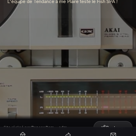
L'équipe de Tendance à me Plaire teste le Fish SPA !
Partager
Site réalisé par
RepereCom
·
adm