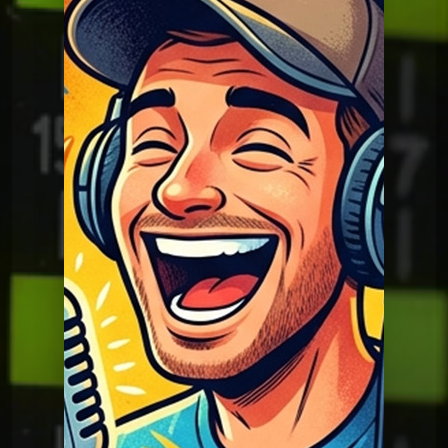
Bétisiers
Bétisier histoire ko lanta
Bétisiers
Bétisier histoire Fort Boyard
Bétisiers
Bétisier Tamp Antarctique