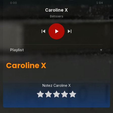
0:00
1:04
Caroline X
Bétisiers
Playlist
▼
Caroline X
Caroline X
1
Bétisiers
Olivier et TAMP
2
Bétisiers
Notez Caroline X
Bétisier 23 02 2021
3
Bétisiers
Le bonjour de Raphaël
4
Bétisiers