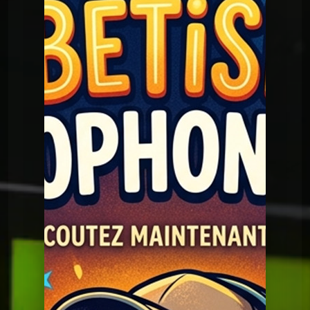
Bétisiers
Caroline X
Bétisiers
Caroline X
Bétisiers
Olivier et TAMP
Bétisiers
Bétisier 23 02 2021
Bétisiers
Le bonjour de Raphaël
Bétisiers
Bétisier histoire SF