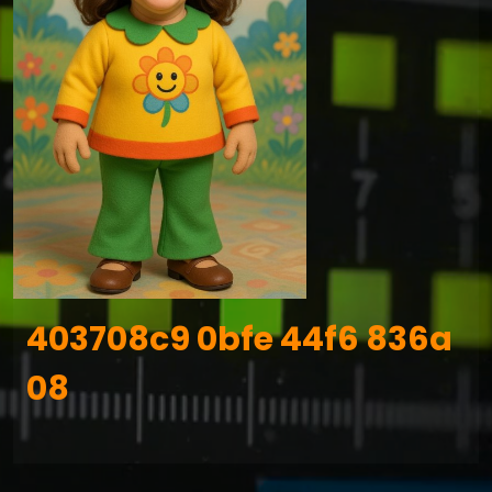
403708c9 0bfe 44f6 836a
08