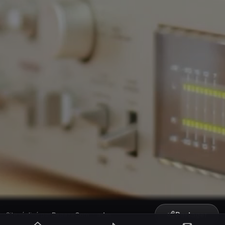
Partager
Site réalisé par
RepereCom
·
adm