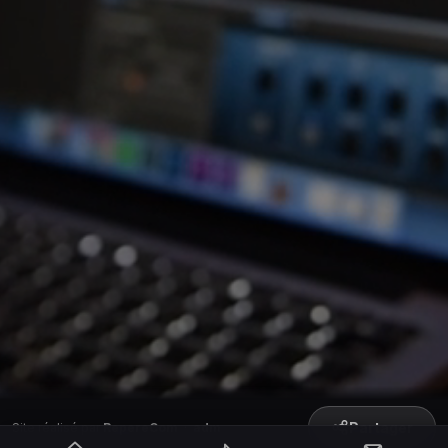
Partager
Site réalisé par
RepereCom
·
adm