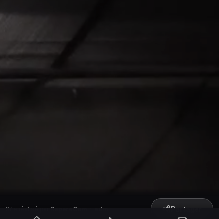
Partager
Site réalisé par
RepereCom
·
adm