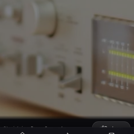
Partager
Site réalisé par
RepereCom
·
adm