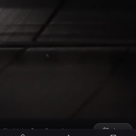
Partager
Site réalisé par
RepereCom
·
adm