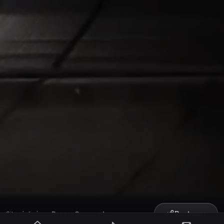
Partager
Site réalisé par
RepereCom
·
adm