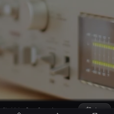
Partager
Site réalisé par
RepereCom
·
adm