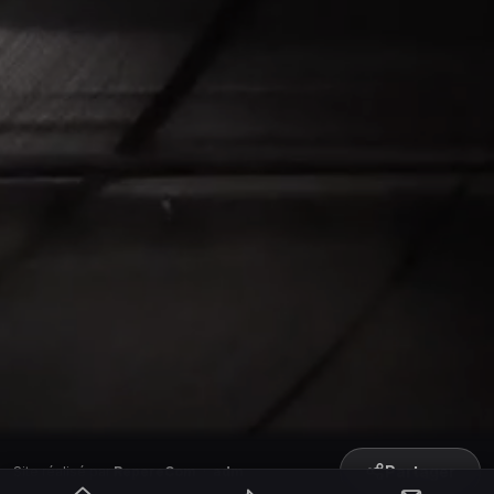
Partager
Site réalisé par
RepereCom
·
adm