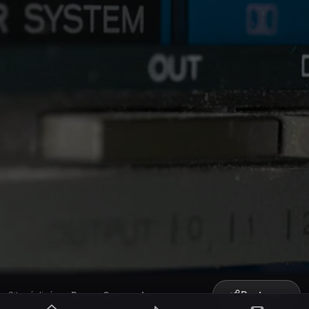
Partager
Site réalisé par
RepereCom
·
adm