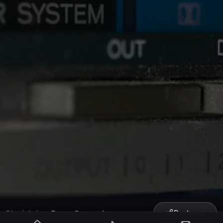
Partager
Site réalisé par
RepereCom
·
adm