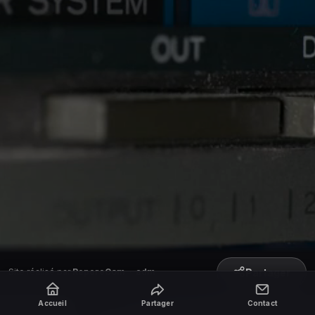
Partager
Site réalisé par
RepereCom
·
adm
Accueil
Partager
Contact