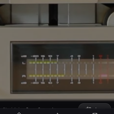
Partager
Site réalisé par
RepereCom
·
adm