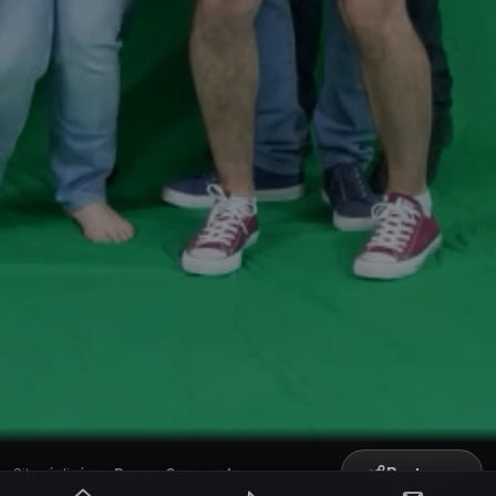
Partager
Site réalisé par
RepereCom
·
adm