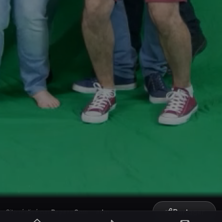
Partager
Site réalisé par
RepereCom
·
adm