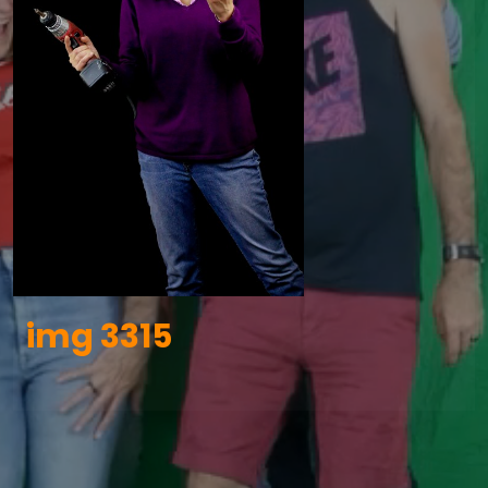
img 3315