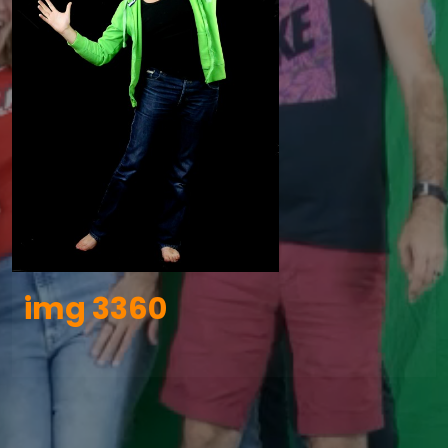
img 3360