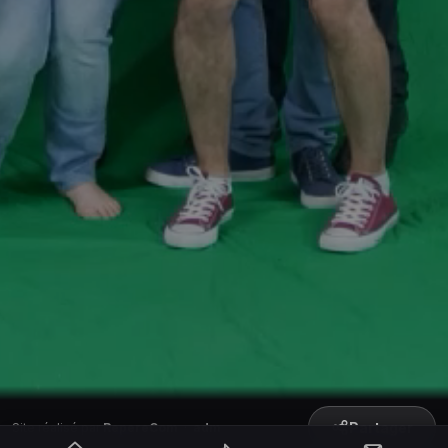
Partager
Site réalisé par
RepereCom
·
adm