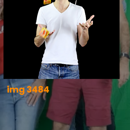
img 3484