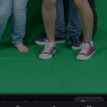
Partager
Site réalisé par
RepereCom
·
adm