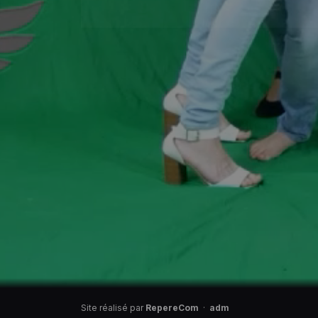
Site réalisé par
RepereCom
·
adm