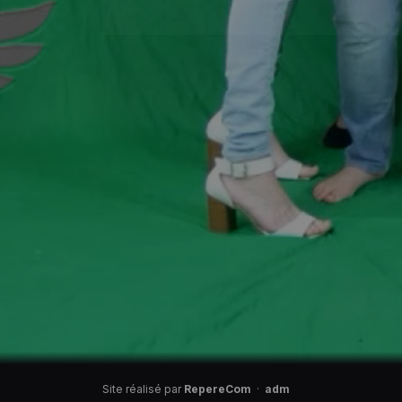
Site réalisé par
RepereCom
·
adm