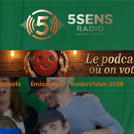
dcasts
Émissions
RadioVision 2026