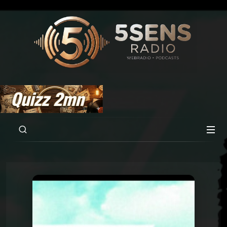
00:00