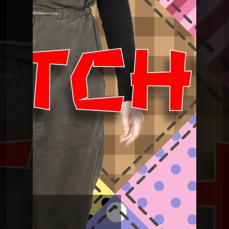
C'était mieux après
CMA du 2 mai 2023
C'était mieux après
CMA du 18 avril 2023
C'était mieux après
CMA du 4 avril 2023
C'était mieux après
CMA du 7 mars 2023
C'était mieux après
CMA du 21 février 2023