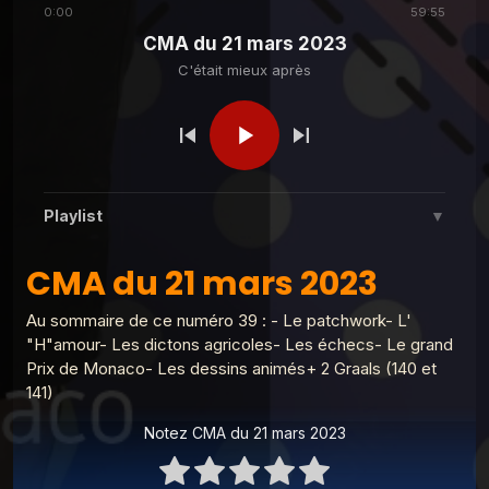
0:00
59:55
CMA du 21 mars 2023
C'était mieux après
C'était mieux après
CMA du 15 novembre 2022
C'était mieux après
CMA du 1er novembre 2022
Playlist
▼
C'était mieux après
CMA du 18 octobre 2022
CMA du 21 mars 2023
CMA du 21 mars 2023
1
C'était mieux après
Au sommaire de ce numéro 39 : - Le patchwork- L'
Derniere CMA du 27 juin 2023
C'était mieux après
2
CMA du 20 septembre
C'était mieux après
"H"amour- Les dictons agricoles- Les échecs- Le grand
2022
Prix de Monaco- Les dessins animés+ 2 Graals (140 et
CMA du 13 juin 2023
141)
3
C'était mieux après
Notez CMA du 21 mars 2023
CMA du 30 mai 2023
4
C'était mieux après