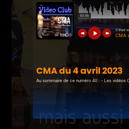
00:00
C'était 
CMA d
C'était mieux après
CMA du 4 avril
CMA du 4 avril 2023
C'était mieux après
Derniere CMA d
Au sommaire de ce numéro 40 : - Les vidéos Clu
C'était mieux après
CMA du 13 juin
C'était mieux après
CMA du 30 mai