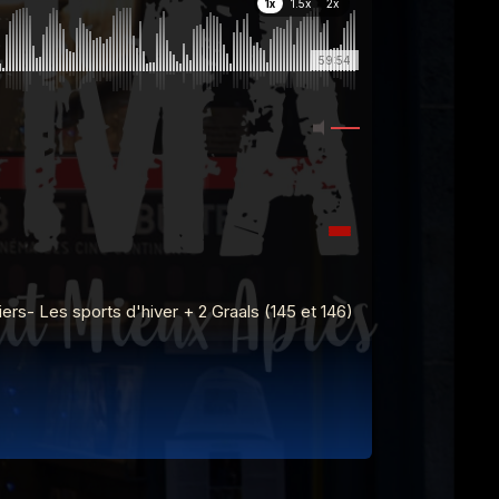
1x
1.5x
2x
59:54
rs- Les sports d'hiver + 2 Graals (145 et 146)