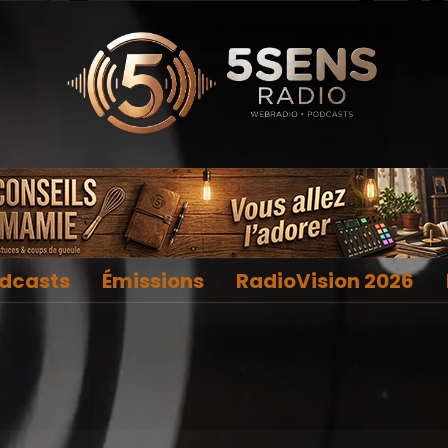
dcasts
Émissions
RadioVision 2026