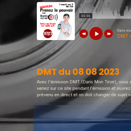
00:00
Dans mon
DMT d
Dans mon tiroir
DMT du 08 08 202
DMT du 08 08 2023
Dans mon tiroir
Pilote dans mon tiro
Avec l'émission DMT (Dans Mon Tiroir), vous av
venez sur ce site pendant l'émission et ouvrez 
prévenu en direct et on doit changer de sujet o
Dans mon tiroir
DERNIERE DMT du 2
Dans mon tiroir
DMT du 11 06 2024