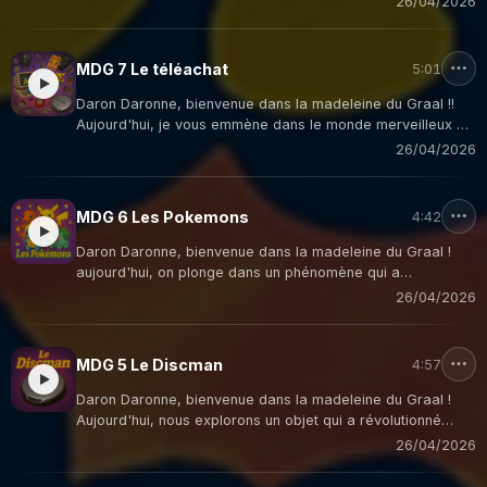
26/04/2026
boîtier gris qui a révolutionné nos récréations, nos trajets
en voiture et nos vacances chez mamie : le mythique
Game Boy !
MDG 7 Le téléachat
5:01
Daron Daronne, bienvenue dans la madeleine du Graal !!
Aujourd'hui, je vous emmène dans le monde merveilleux du
télé-achat, ce programme télévisé où des présentateurs
26/04/2026
survoltés nous promettaient que notre vie changerait grâce
à un épluche-légumes révolutionnaire à seulement 299
francs !
MDG 6 Les Pokemons
4:42
Daron Daronne, bienvenue dans la madeleine du Graal !
aujourd'hui, on plonge dans un phénomène qui a
transformé nos cours de récré en véritables salles des
26/04/2026
marchés boursiers : la carte Pokémon !
MDG 5 Le Discman
4:57
Daron Daronne, bienvenue dans la madeleine du Graal !
Aujourd'hui, nous explorons un objet qui a révolutionné
notre façon d'écouter de la musique et qui symbolise
26/04/2026
parfaitement cette période charnière entre analogique et
numérique : le Discman !