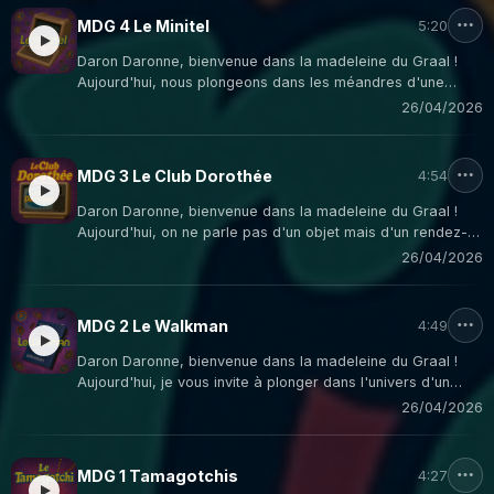
MDG 4 Le Minitel
5:20
Daron Daronne, bienvenue dans la madeleine du Graal !
Aujourd'hui, nous plongeons dans les méandres d'une
technologie bien française qui a été, pour beaucoup
26/04/2026
d'entre nous, notre première fenêtre sur le monde
numérique : le Minitel !
MDG 3 Le Club Dorothée
4:54
Daron Daronne, bienvenue dans la madeleine du Graal !
Aujourd'hui, on ne parle pas d'un objet mais d'un rendez-
vous télévisuel qui a façonné toute une génération : le Club
26/04/2026
Dorothée !
MDG 2 Le Walkman
4:49
Daron Daronne, bienvenue dans la madeleine du Graal !
Aujourd'hui, je vous invite à plonger dans l'univers d'un
objet qui a révolutionné notre façon d'écouter de la
26/04/2026
musique et qui symbolise à lui seul toute une génération : le
Walkman !
MDG 1 Tamagotchis
4:27