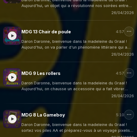
Aujourd'hui, un objet qui a révolutionné nos soirées entre
amis et nous a fait hurler de frustration : le magnétoscope
26/04/2026
VHS!
MDG 13 Chair de poule
4:57
Daron Daronne, bienvenue dans la madeleine du Graal !
Aujourd'hui, on va parler d'un phénomène littéraire qui a
fait frissonner toute une génération : les livres "Chair de
26/04/2026
Poule" ! Ces petits romans d'horreur qui nous faisaient
trembler sous la couette avec une lampe de poche !
MDG 9 Les rollers
4:57
Daron Daronne, bienvenue dans la madeleine du Graal !
Aujourd'hui, on chausse un accessoire qui a fait vibrer
l'asphalte de nos villes dans les années 90 : les rollers !
26/04/2026
Ces chaussures à roulettes qui nous faisaient croire qu'on
pouvait voler... jusqu'à la première chute !
MDG 8 La Gameboy
5:10
Daron Daronne, bienvenue dans la madeleine du Graal !
sortez vos piles AA et préparez-vous à un voyage pixelisé
! Aujourd'hui, nous plongeons dans l'univers d'un petit