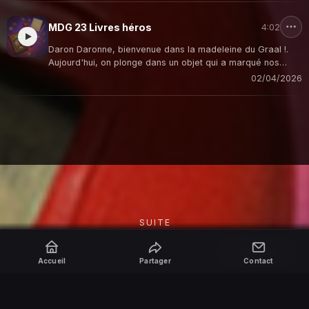
MDG 23 Livres héros
4:02
Daron Daronne, bienvenue dans la madeleine du Graal !.
Aujourd'hui, on plonge dans un objet qui a marqué nos
années d'école et nos week-ends pluvieux : le Livre-jeu, ou
02/04/2026
comme on l'appelait aussi, le "Livre dont vous êtes le
héros"!
SUITE
Partager
Site réalisé par
RepereCom
·
adm
Accueil
Partager
Contact