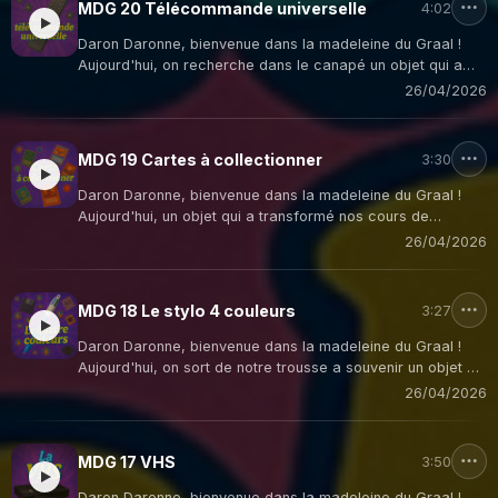
MDG 20 Télécommande universelle
4:02
Daron Daronne, bienvenue dans la madeleine du Graal !
Aujourd'hui, on recherche dans le canapé un objet qui a
révolutionné nos soirées et nous a fait hurler de frustration
26/04/2026
: la télécommande universelle!
MDG 19 Cartes à collectionner
3:30
Daron Daronne, bienvenue dans la madeleine du Graal !
Aujourd'hui, un objet qui a transformé nos cours de
récréation en véritables zones de troc et de négociations
26/04/2026
intenses : les cartes à collectionner!
MDG 18 Le stylo 4 couleurs
3:27
Daron Daronne, bienvenue dans la madeleine du Graal !
Aujourd'hui, on sort de notre trousse a souvenir un objet qui
a définitivement marqué notre adolescence et qui a fait
26/04/2026
trembler plus d'un parent : le stylo 4 couleurs
MDG 17 VHS
3:50
Daron Daronne, bienvenue dans la madeleine du Graal !