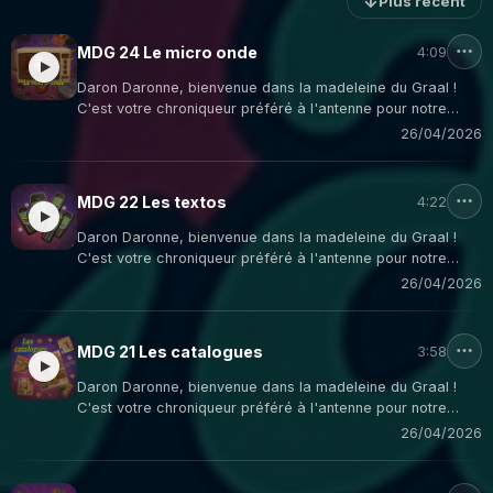
↓
Plus récent
MDG 24 Le micro onde
4:09
Daron Daronne, bienvenue dans la madeleine du Graal !
C'est votre chroniqueur préféré à l'antenne pour notre
rendez-vous "Nostalgie Nineties". Aujourd'hui, on plonge
26/04/2026
dans un objet qui a transformé nos goûters après l'école et
qui a fait frémir nos parents devant notre créativité
culinaire : le Micro-ondes!
MDG 22 Les textos
4:22
Daron Daronne, bienvenue dans la madeleine du Graal !
C'est votre chroniqueur préféré à l'antenne pour notre
rendez-vous "Nostalgie Nineties". Aujourd'hui, on plonge
26/04/2026
dans un objet qui a révolutionné nos vies sociales et qui a
fait trembler nos parents quand ils recevaient la facture : le
Texto, ou SMS pour les puristes!
MDG 21 Les catalogues
3:58
Daron Daronne, bienvenue dans la madeleine du Graal !
C'est votre chroniqueur préféré à l'antenne pour notre
rendez-vous "Nostalgie Nineties". Aujourd'hui, on plonge
26/04/2026
dans un objet qui nous a fait rêver, patienter et parfois
hurler de frustration : le catalogue de vente par
correspondance!