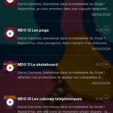
Daron Daronne, bienvenue dans la madeleine du Graal !
Aujourd'hui, je vous emmène dans une capsule temporelle
vers cette époque bénie où nos plus grandes
26/04/2026
responsabilités consistaient à nourrir un animal virtuel
pixelisé ! Le Tamagotchi !
MDG 12 Les pogs
5:10
Daron Daronne, bienvenue dans la madeleine du Graal !!
Aujourd'hui, nous plongeons dans l'univers d'un phénomène
qui a envahi nos cours de récréation et vidé nos tirelires
26/04/2026
dans les années 90 : les Pogs !
MDG 11 Le skateboard
5:17
Daron Daronne, bienvenue dans la madeleine du Graal !
attachez vos protections et ajustez vos casquettes à
l'envers ! Aujourd'hui, nous dévalons la pente des
26/04/2026
souvenirs pour redécouvrir un objet qui a non seulement
transformé nos déplacements, mais qui incarnait tout un art
de vivre dans les années 90 : le skateboard !
MDG 10 Les cabines téléphoniques
5:38
Daron Daronne, bienvenue dans la madeleine du Graal !
Aujourd'hui, entrons dans un monument urbain disparu : la