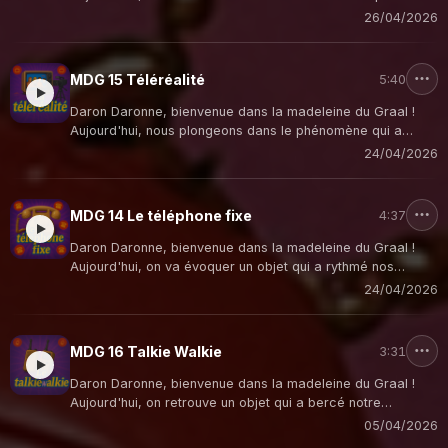
cabine téléphonique ! Cette boîte magique qui nous
26/04/2026
connectait au monde entier avant que nos poches ne
deviennent des centrales de communication !
MDG 15 Téléréalité
5:40
Daron Daronne, bienvenue dans la madeleine du Graal !
Aujourd'hui, nous plongeons dans le phénomène qui a
révolutionné notre façon de regarder la télévision au
24/04/2026
tournant des années 2000 : la téléréalité ! Cette révolution
cathodique qui nous a fait découvrir que regarder des
inconnus vivre ensemble était bien plus passionnant que
MDG 14 Le téléphone fixe
4:37
n'importe quelle série !
Daron Daronne, bienvenue dans la madeleine du Graal !
Aujourd'hui, on va évoquer un objet qui a rythmé nos
communications familiales avant l'ère du smartphone : le
24/04/2026
bon vieux téléphone fixe à fil ! Cette antiquité
technologique qui nous obligeait à rester scotchés au mur
pendant nos conversations !
MDG 16 Talkie Walkie
3:31
Daron Daronne, bienvenue dans la madeleine du Graal !
Aujourd'hui, on retrouve un objet qui a bercé notre
adolescence et qui nous a fait croire qu'on était des
05/04/2026
espions en mission secrète : le fameux Talkie walkie !