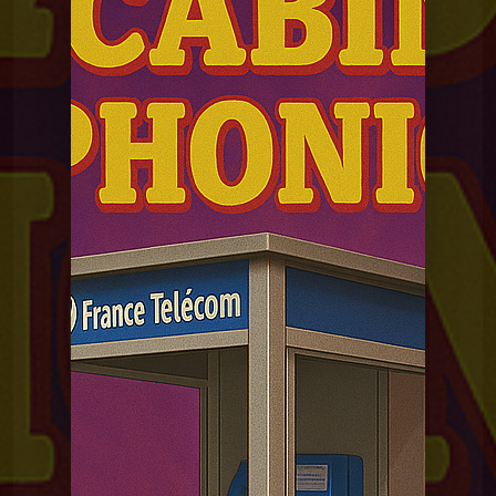
La Madeleine du Graal
MDG 10 Les cabines téléphoniques
La Madeleine du
MDG 10 Les cabines
téléphoniques
Graal
La Madeleine du Graal
MDG 24 Le micro onde
La Madeleine du Graal
MDG 23 Livres héros
La Madeleine du Graal
MDG 22 Les textos
La Madeleine du Graal
MDG 21 Les catalogues