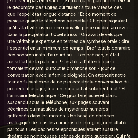
je ne serai pas en retard..." Et tout ça en gardant un œil sur
La Madeleine du Graal
le décompte des unités qui filaient à toute vitesse dès
MDG 14 Le téléphone fixe
que l'appel était longue distance ! Et ce moment de
12
La Madeleine du Graal
panique quand le téléphone se mettait à bipper, signalant
qu'il fallait vite insérer une nouvelle pièce ou dire au revoir
MDG 13 Chair de poule
13
dans la précipitation ! Quel stress ! On avait développé
La Madeleine du Graal
une véritable expertise en termes de synthèse orale : dire
l'essentiel en un minimum de temps ! Bref tout le contraire
MDG 9 Les rollers
14
La Madeleine du Graal
des sonores insta d’aujourd’hui… Les cabines, c'était
aussi l'art de la patience ! Ces files d'attente qui se
MDG 8 La Gameboy
formaient devant, surtout le dimanche soir - jour de
15
La Madeleine du Graal
conversation avec la famille éloignée. On attendait notre
tour en faisant mine de ne pas écouter la conversation du
MDG 7 Le téléachat
16
précédent usager, tout en écoutant absolument tout ! Et
La Madeleine du Graal
l'annuaire téléphonique ! Ce gros livre jaune et blanc
MDG 6 Les Pokemons
suspendu sous le téléphone, aux pages souvent
17
La Madeleine du Graal
déchirées ou maculées de mystérieux numéros
griffonnés dans les marges. Une base de données
MDG 5 Le Discman
18
analogique de tous les numéros de le région, consultable
La Madeleine du Graal
par tous ! Les cabines téléphoniques étaient aussi le
MDG 4 Le Minitel
théâtre de nombreuses scènes de notre quotidien. Qui n'a