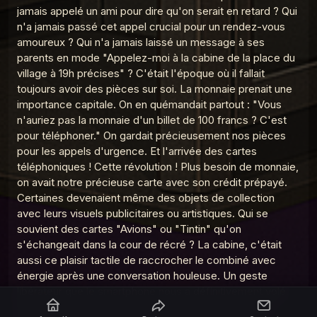
19
La Madeleine du Graal
jamais appelé un ami pour dire qu'on serait en retard ? Qui
n'a jamais passé cet appel crucial pour un rendez-vous
MDG 3 Le Club Dorothée
amoureux ? Qui n'a jamais laissé un message à ses
20
La Madeleine du Graal
parents en mode "Appelez-moi à la cabine de la place du
village à 19h précises" ? C'était l'époque où il fallait
MDG 2 Le Walkman
21
toujours avoir des pièces sur soi. La monnaie prenait une
La Madeleine du Graal
importance capitale. On en quémandait partout : "Vous
n'auriez pas la monnaie d'un billet de 100 francs ? C'est
pour téléphoner." On gardait précieusement nos pièces
pour les appels d'urgence. Et l'arrivée des cartes
téléphoniques ! Cette révolution ! Plus besoin de monnaie,
on avait notre précieuse carte avec son crédit prépayé.
Certaines devenaient même des objets de collection
avec leurs visuels publicitaires ou artistiques. Qui se
souvient des cartes "Avions" ou "Tintin" qu'on
s'échangeait dans la cour de récré ? La cabine, c'était
aussi ce plaisir tactile de raccrocher le combiné avec
énergie après une conversation houleuse. Un geste
libérateur que le smartphone nous a définitivement volé.
Aujourd'hui, on ne peut plus que "raccrocher au nez"