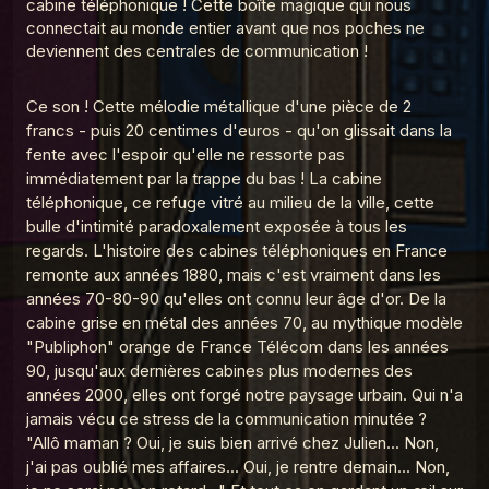
cabine téléphonique ! Cette boîte magique qui nous
connectait au monde entier avant que nos poches ne
MDG 22 Les textos
4
deviennent des centrales de communication !
La Madeleine du Graal
La Madeleine du Graal
MDG 6 Les Pokemons
MDG 21 Les catalogues
Ce son ! Cette mélodie métallique d'une pièce de 2
5
La Madeleine du Graal
francs - puis 20 centimes d'euros - qu'on glissait dans la
fente avec l'espoir qu'elle ne ressorte pas
MDG 20 Télécommande universelle
La Madeleine du Graal
MDG 5 Le Discman
6
immédiatement par la trappe du bas ! La cabine
La Madeleine du Graal
téléphonique, ce refuge vitré au milieu de la ville, cette
MDG 19 Cartes à collectionner
bulle d'intimité paradoxalement exposée à tous les
7
La Madeleine du Graal
regards. L'histoire des cabines téléphoniques en France
La Madeleine du Graal
MDG 4 Le Minitel
remonte aux années 1880, mais c'est vraiment dans les
MDG 18 Le stylo 4 couleurs
8
années 70-80-90 qu'elles ont connu leur âge d'or. De la
La Madeleine du Graal
cabine grise en métal des années 70, au mythique modèle
La Madeleine du Graal
MDG 3 Le Club
"Publiphon" orange de France Télécom dans les années
MDG 17 VHS
Dorothée
9
La Madeleine du Graal
90, jusqu'aux dernières cabines plus modernes des
années 2000, elles ont forgé notre paysage urbain. Qui n'a
MDG 16 Talkie Walkie
jamais vécu ce stress de la communication minutée ?
10
La Madeleine du Graal
La Madeleine du Graal
MDG 2 Le Walkman
"Allô maman ? Oui, je suis bien arrivé chez Julien... Non,
j'ai pas oublié mes affaires... Oui, je rentre demain... Non,
MDG 15 Téléréalité
11