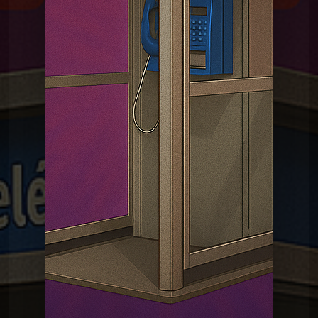
La Madeleine du
MDG 20 Télécommande
universelle
Graal
La Madeleine du
MDG 19 Cartes à
collectionner
Graal
La Madeleine du
MDG 18 Le stylo 4
couleurs
Graal
La Madeleine du Graal
MDG 17 VHS
La Madeleine du Graal
MDG 16 Talkie Walkie