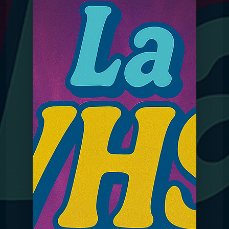
La Madeleine du Graal
MDG 17 VHS
La Madeleine du Graal
MDG 17 VHS
La Madeleine du Graal
MDG 24 Le micro onde
La Madeleine du Graal
MDG 23 Livres héros
La Madeleine du Graal
MDG 22 Les textos
La Madeleine du Graal
MDG 21 Les catalogues