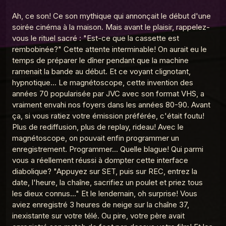
Ah, ce son! Ce son mythique qui annonçait le début d'une
MDG 22 Les textos
4
La Madeleine du Graal
soirée cinéma à la maison. Mais avant le plaisir, rappelez-
La Madeleine du Graal
MDG 5 Le Discman
vous le rituel sacré : "Est-ce que la cassette est
MDG 21 Les catalogues
rembobinée?" Cette attente interminable! On aurait eu le
5
La Madeleine du Graal
temps de préparer le dîner pendant que la machine
ramenait la bande au début. Et ce voyant clignotant,
MDG 20 Télécommande universelle
La Madeleine du Graal
MDG 4 Le Minitel
6
hypnotique... Le magnétoscope, cette invention des
La Madeleine du Graal
années 70 popularisée par JVC avec son format VHS, a
MDG 19 Cartes à collectionner
vraiment envahi nos foyers dans les années 80-90. Avant
7
La Madeleine du Graal
La Madeleine du Graal
MDG 3 Le Club
ça, si vous ratiez votre émission préférée, c'était foutu!
Dorothée
Plus de rediffusion, plus de replay, rideau! Avec le
MDG 18 Le stylo 4 couleurs
8
magnétoscope, on pouvait enfin programmer un
La Madeleine du Graal
enregistrement. Programmer... Quelle blague! Qui parmi
La Madeleine du Graal
MDG 2 Le Walkman
vous a réellement réussi à dompter cette interface
MDG 16 Talkie Walkie
9
La Madeleine du Graal
diabolique? "Appuyez sur SET, puis sur REC, entrez la
date, l'heure, la chaîne, sacrifiez un poulet et priez tous
MDG 15 Téléréalité
les dieux connus..." Et le lendemain, oh surprise! Vous
10
La Madeleine du Graal
aviez enregistré 3 heures de neige sur la chaîne 37,
inexistante sur votre télé. Ou pire, votre père avait
MDG 14 Le téléphone fixe
11