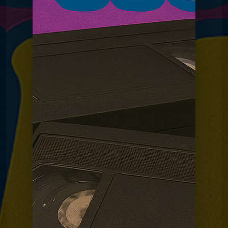
La Madeleine du
MDG 20 Télécommande
universelle
Graal
La Madeleine du
MDG 19 Cartes à
collectionner
Graal
La Madeleine du
MDG 18 Le stylo 4
couleurs
Graal
La Madeleine du Graal
MDG 16 Talkie Walkie
La Madeleine du Graal
MDG 15 Téléréalité