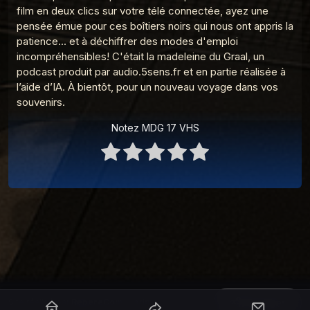
19
La Madeleine du Graal
film en deux clics sur votre télé connectée, ayez une
pensée émue pour ces boîtiers noirs qui nous ont appris la
MDG 2 Le Walkman
patience... et à déchiffrer des modes d'emploi
20
La Madeleine du Graal
incompréhensibles! C'était la madeleine du Graal, un
podcast produit par audio.5sens.fr et en partie réalisée à
l’aide d’IA. À bientôt, pour un nouveau voyage dans vos
souvenirs.
Notez MDG 17 VHS
Partager
Site réalisé par
RepereCom
·
adm