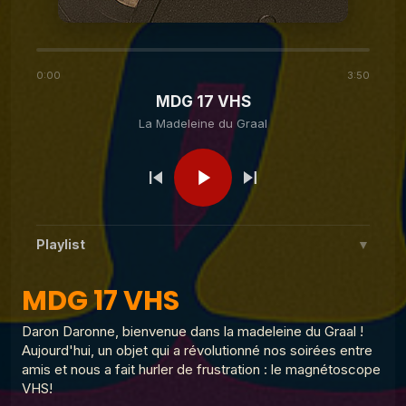
La Madeleine du Graal
MDG 14 Le téléphone
fixe
0:00
3:50
MDG 17 VHS
La Madeleine du Graal
MDG 13 Chair de poule
La Madeleine du Graal
La Madeleine du Graal
MDG 9 Les rollers
Playlist
▼
La Madeleine du Graal
MDG 8 La Gameboy
MDG 17 VHS
MDG 17 VHS
1
La Madeleine du Graal
La Madeleine du Graal
MDG 7 Le téléachat
Daron Daronne, bienvenue dans la madeleine du Graal !
MDG 24 Le micro onde
2
Aujourd'hui, un objet qui a révolutionné nos soirées entre
La Madeleine du Graal
amis et nous a fait hurler de frustration : le magnétoscope
MDG 23 Livres héros
VHS!
3
La Madeleine du Graal
MDG 6 Les Pokemons
La Madeleine du Graal