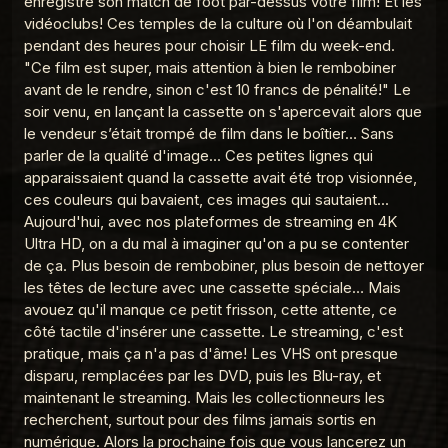
enregistré son match de foot par-dessus votre film! Et les
La Madeleine du Graal
vidéoclubs! Ces temples de la culture où l'on déambulait
MDG 13 Chair de poule
pendant des heures pour choisir LE film du week-end.
12
La Madeleine du Graal
"Ce film est super, mais attention à bien le rembobiner
avant de le rendre, sinon c'est 10 francs de pénalité!" Le
MDG 9 Les rollers
13
soir venu, en lançant la cassette on s'apercevait alors que
La Madeleine du Graal
le vendeur s’était trompé de film dans le boîtier… Sans
parler de la qualité d'image... Ces petites lignes qui
MDG 8 La Gameboy
14
La Madeleine du Graal
apparaissaient quand la cassette avait été trop visionnée,
ces couleurs qui bavaient, ces images qui sautaient...
MDG 7 Le téléachat
Aujourd'hui, avec nos plateformes de streaming en 4K
15
La Madeleine du Graal
Ultra HD, on a du mal à imaginer qu'on a pu se contenter
de ça. Plus besoin de rembobiner, plus besoin de nettoyer
MDG 6 Les Pokemons
16
les têtes de lecture avec une cassette spéciale… Mais
La Madeleine du Graal
avouez qu'il manque ce petit frisson, cette attente, ce
MDG 5 Le Discman
côté tactile d'insérer une cassette. Le streaming, c'est
17
La Madeleine du Graal
pratique, mais ça n'a pas d'âme! Les VHS ont presque
disparu, remplacées par les DVD, puis les Blu-ray, et
MDG 4 Le Minitel
18
maintenant le streaming. Mais les collectionneurs les
La Madeleine du Graal
recherchent, surtout pour des films jamais sortis en
MDG 3 Le Club Dorothée
numérique. Alors la prochaine fois que vous lancerez un