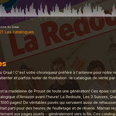
eine du Graal
1 Les catalogues
 catalogues
es
micro onde
Graal ! C'est votre chroniqueur préféré à l'antenne pour notre r
atienter et parfois hurler de frustration : le catalogue de vente p
t la madeleine de Proust de toute une génération! Ces épais cata
res héros
 analogique d'Amazon avant l'heure! La Redoute, Les 3 Suisses, Que
1000 pages! De véritables pavés qui servaient aussi de rehausseu
 c'était parti pour des heures de feuilletage et de rêverie. Maman r
 textos
ctement aux pages jouets – généralement vers la fin. Ces catalogue