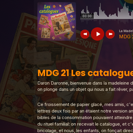
00:00
La Madel
MDG 2
La Madeleine du Graal
MDG 21 Les
MDG 21 Les catalogu
La Madeleine du Graal
MDG 24 Le 
Daron Daronne, bienvenue dans la madeleine du 
on plonge dans un objet qui nous a fait rêver, p
Ce froissement de papier glacé, mes amis, c'es
La Madeleine du Graal
MDG 23 Liv
lettres deux fois par an étaient notre version
bibles de la consommation pouvaient atteindre 
du rituel familial: on recevait le catalogue, et
La Madeleine du Graal
MDG 22 Les
bricolage, et nous, les enfants, on fonçait dire