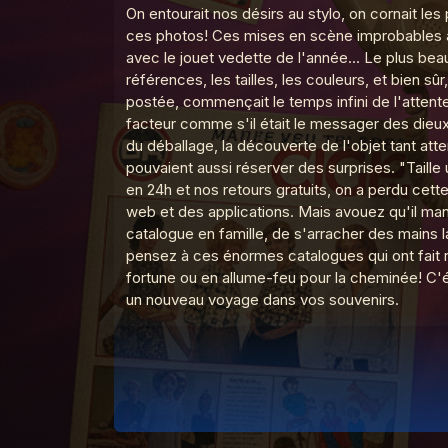
On entourait nos désirs au stylo, on cornait le
ces photos! Ces mises en scène improbables av
avec le jouet vedette de l'année... Le plus be
La Madeleine du Graal
MDG 20 Tél
références, les tailles, les couleurs, et bien sû
postée, commençait le temps infini de l'attente.
facteur comme s'il était le messager des dieux.
du déballage, la découverte de l'objet tant at
La Madeleine du Graal
MDG 19 Car
pouvaient aussi réserver des surprises. "Taille 
en 24h et nos retours gratuits, on a perdu cett
web et des applications. Mais avouez qu'il man
La Madeleine du Graal
MDG 18 Le s
catalogue en famille, de s'arracher des mains l
pensez à ces énormes catalogues qui ont fait r
fortune ou en allume-feu pour la cheminée! C'éta
un nouveau voyage dans vos souvenirs.
La Madeleine du Graal
MDG 17 VH
La Madeleine du Graal
MDG 16 Tal