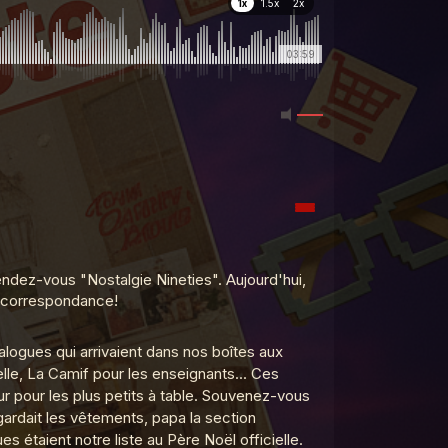
1x
1.5x
2x
03:59
endez-vous "Nostalgie Nineties". Aujourd'hui,
ar correspondance!
logues qui arrivaient dans nos boîtes aux
lle, La Camif pour les enseignants... Ces
r pour les plus petits à table. Souvenez-vous
egardait les vêtements, papa la section
s étaient notre liste au Père Noël officielle.