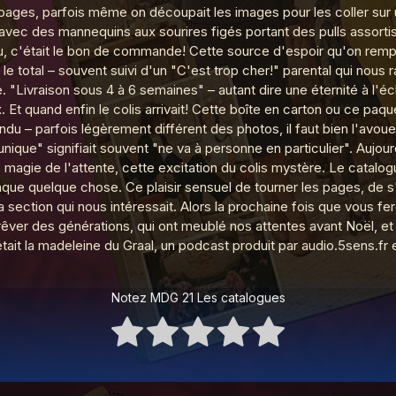
s pages, parfois même on découpait les images pour les coller sur u
ec des mannequins aux sourires figés portant des pulls assortis 
au, c'était le bon de commande! Cette source d'espoir qu'on rempl
écommande universelle
r, le total – souvent suivi d'un "C'est trop cher!" parental qui nous
 "Livraison sous 4 à 6 semaines" – autant dire une éternité à l'éc
 Et quand enfin le colis arrivait! Cette boîte en carton ou ce paqu
tendu – parfois légèrement différent des photos, il faut bien l'
tes à collectionner
unique" signifiait souvent "ne va à personne en particulier". Aujour
e magie de l'attente, cette excitation du colis mystère. Le catal
que quelque chose. Ce plaisir sensuel de tourner les pages, de s
tylo 4 couleurs
a section qui nous intéressait. Alors la prochaine fois que vous f
êver des générations, qui ont meublé nos attentes avant Noël, et 
it la madeleine du Graal, un podcast produit par audio.5sens.fr et 
S
Notez MDG 21 Les catalogues
kie Walkie