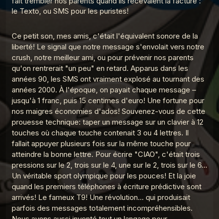
fait trembler nos parents quand ils recevaient la facture :
le Texto, ou SMS pour les puristes!
MDG 21 Les catalogues
4
La Madeleine du Graal
La Madeleine du Graal
Ce petit son, mes amis, c'était l'équivalent sonore de la
MDG 5 Le Discman
MDG 20 Télécommande universelle
liberté! Le signal que notre message s'envolait vers notre
5
La Madeleine du Graal
crush, notre meilleur ami, ou pour prévenir nos parents
qu'on rentrerait "un peu" en retard. Apparus dans les
MDG 19 Cartes à collectionner
La Madeleine du Graal
MDG 4 Le Minitel
6
années 90, les SMS ont vraiment explosé au tournant des
La Madeleine du Graal
années 2000. À l'époque, on payait chaque message –
MDG 18 Le stylo 4 couleurs
jusqu'à 1 franc, puis 15 centimes d'euro! Une fortune pour
7
La Madeleine du Graal
La Madeleine du Graal
MDG 3 Le Club
nos maigres économies d'ados! Souvenez-vous de cette
Dorothée
prouesse technique: taper un message sur un clavier à 12
MDG 17 VHS
touches où chaque touche contenait 3 ou 4 lettres. Il
8
La Madeleine du Graal
fallait appuyer plusieurs fois sur la même touche pour
atteindre la bonne lettre. Pour écrire "CIAO", c'était trois
La Madeleine du Graal
MDG 2 Le Walkman
MDG 16 Talkie Walkie
9
pressions sur le 2, trois sur le 4, une sur le 2, trois sur le 6...
La Madeleine du Graal
Un véritable sport olympique pour les pouces! Et la joie
MDG 15 Téléréalité
quand les premiers téléphones à écriture prédictive sont
10
La Madeleine du Graal
arrivés! Le fameux T9! Une révolution... qui produisait
parfois des messages totalement incompréhensibles.
MDG 14 Le téléphone fixe
11
Nous avons aussi inventé tout un langage pour