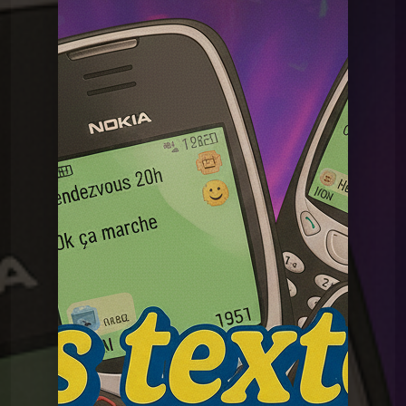
La Madeleine du Graal
MDG 22 Les textos
La Madeleine du Graal
MDG 22 Les textos
La Madeleine du Graal
MDG 24 Le micro onde
La Madeleine du Graal
MDG 23 Livres héros
La Madeleine du Graal
MDG 21 Les catalogues
La Madeleine du
MDG 20 Télécommande