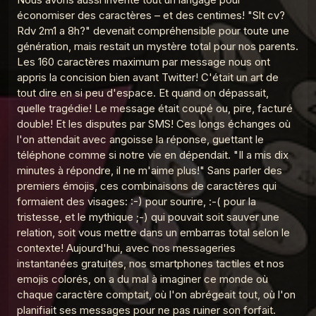
La Madeleine du Graal
économiser des caractères – et des centimes! "Slt cv?
MDG 13 Chair de poule
Rdv 2m1 a 8h?" devenait compréhensible pour toute une
12
La Madeleine du Graal
génération, mais restait un mystère total pour nos parents.
Les 160 caractères maximum par message nous ont
MDG 9 Les rollers
13
appris la concision bien avant Twitter! C'était un art de
La Madeleine du Graal
tout dire en si peu d'espace. Et quand on dépassait,
quelle tragédie! Le message était coupé ou, pire, facturé
MDG 8 La Gameboy
14
La Madeleine du Graal
double! Et les disputes par SMS! Ces longs échanges où
l'on attendait avec angoisse la réponse, guettant le
MDG 7 Le téléachat
téléphone comme si notre vie en dépendait. "Il a mis dix
15
La Madeleine du Graal
minutes à répondre, il ne m'aime plus!" Sans parler des
premiers émojis, ces combinaisons de caractères qui
MDG 6 Les Pokemons
16
formaient des visages: :-) pour sourire, :-( pour la
La Madeleine du Graal
tristesse, et le mythique ;-) qui pouvait soit sauver une
MDG 5 Le Discman
relation, soit vous mettre dans un embarras total selon le
17
La Madeleine du Graal
contexte! Aujourd'hui, avec nos messageries
instantanées gratuites, nos smartphones tactiles et nos
MDG 4 Le Minitel
18
emojis colorés, on a du mal à imaginer ce monde où
La Madeleine du Graal
chaque caractère comptait, où l'on abrégeait tout, où l'on
planifiait ses messages pour ne pas ruiner son forfait.
MDG 3 Le Club Dorothée