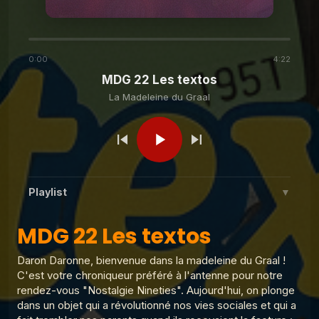
La Madeleine du Graal
MDG 14 Le téléphone
fixe
0:00
4:22
MDG 22 Les textos
La Madeleine du Graal
MDG 13 Chair de poule
La Madeleine du Graal
La Madeleine du Graal
MDG 9 Les rollers
Playlist
▼
La Madeleine du Graal
MDG 8 La Gameboy
MDG 22 Les textos
MDG 22 Les textos
1
La Madeleine du Graal
La Madeleine du Graal
MDG 7 Le téléachat
Daron Daronne, bienvenue dans la madeleine du Graal !
MDG 24 Le micro onde
2
C'est votre chroniqueur préféré à l'antenne pour notre
La Madeleine du Graal
rendez-vous "Nostalgie Nineties". Aujourd'hui, on plonge
MDG 23 Livres héros
dans un objet qui a révolutionné nos vies sociales et qui a
3
La Madeleine du Graal
MDG 6 Les Pokemons
La Madeleine du Graal