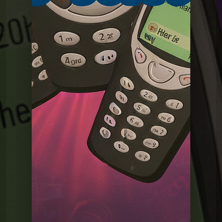
universelle
Graal
La Madeleine du
MDG 19 Cartes à
collectionner
Graal
La Madeleine du
MDG 18 Le stylo 4
couleurs
Graal
La Madeleine du Graal
MDG 17 VHS
La Madeleine du Graal
MDG 16 Talkie Walkie
La Madeleine du Graal
MDG 15 Téléréalité