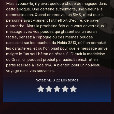
19
La Madeleine du Graal
Mais avouez-le, il y avait quelque chose de magique dans
cette époque. Une certaine authenticité, une valeur à la
MDG 2 Le Walkman
communication. Quand on recevait un SMS, c'est que la
20
La Madeleine du Graal
personne avait vraiment fait l'effort d'écrire, de payer,
d'attendre. Alors la prochaine fois que vous enverrez un
message avec vos pouces qui glissent sur un écran
tactile, pensez à l'époque où ces mêmes pouces
dansaient sur les touches du Nokia 3310, où l'on comptait
les caractères, et où l'on priait pour que le message arrive
malgré le "un seul bâton de réseau"! C'était la madeleine
du Graal, un podcast produit par audio.5sens.fr et en
partie réalisée à l’aide d’IA. À bientôt, pour un nouveau
voyage dans vos souvenirs.
Notez MDG 22 Les textos