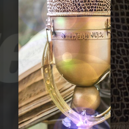
Le Graal de l'Histoire
Graalv3 27 Etiquette
Le Graal de l'Histoire
Graalv3 26 La bombe
Le Graal de
Graalv3 25 Jeux Olympiques
vite !
l'Histoire
Le Graal de l'Histoire
Graalv3 24 Anti-missile
Le Graal de
Le Graal de l'histoire, la
compile 1
l'Histoire