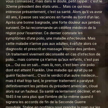
vous connaissez, mais dans le doute, petit rappel : c’est le
Graalv3 28 Golf
32eme président des états unis… Mais ce qui nous
5
Le Graal de l'Histoire
intéresse présentement, c’est sa santé. Alors qu’il va avoir
40 ans, il passe ses vacances en famille au bord d’un lac.
Graalv3 27 Etiquette
6
Après une bonne baignade, une forte douleur aux jambes
Le Graal de l'Histoire
survient. On lui recommande un célèbre médecin de la
Graalv3 26 La bombe
région pour l’examiner. Ce dernier constate les
7
Le Graal de l'Histoire
symptômes d’une polio, une maladie infectieuse. Mais
cette maladie n’arrive pas aux adultes, il réfute alors ce
Graalv3 25 Jeux Olympiques vite !
8
diagnostic et prescrit un massage intense des jambes.
Le Graal de l'Histoire
Un traitement vivement déconseillé en cas d’infection de
polio… mais comme ça n’arrive qu’aux enfants, c’est pas
Graalv3 24 Anti-missile
9
Le Graal de l'Histoire
ça…. Oui oui on sait… mais là, non, c’est bien une polio
dont est atteint Franklin. Une maladie qui aurait pu se
Le Graal de l'histoire, la compile 1
guérir facilement… C’est le verdict d’un autre médecin…
10
Le Graal de l'Histoire
mais il était trop tard, le premier traitement a paralysé
définitivement les jambes du président américain, cloué
Graalv3 1 La fuite
11
alors sur un fauteuil. Sa santé va lentement décliner, et en
Le Graal de l'Histoire
1945 il ne sera plus que l’ombre de lui-même quand il
Graalv3 2 Le trône
signera les accords de fin de la Seconde Guerre
12
Le Graal de l'Histoire
mondiale. Staline en profitera pour prendre la main sur les