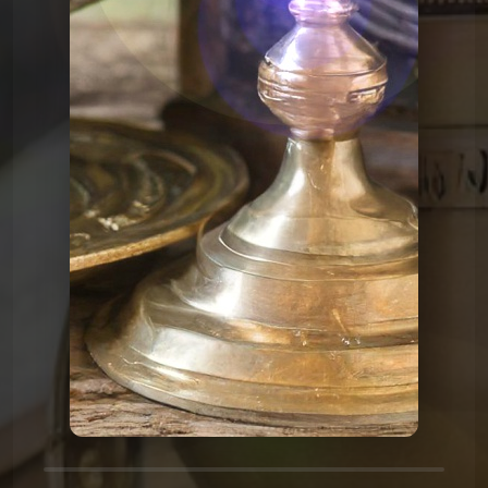
Le Graal de l'Histoire
Graalv3 1 La fuite
Le Graal de l'Histoire
Graalv3 2 Le trône
Le Graal de l'Histoire
Graalv3 3 Marco Polo
Le Graal de l'Histoire
Graalv3 4 Christophe
Le Graal de l'Histoire
Graalv3 5 Amérique
Le Graal de l'Histoire
Graalv3 6 Groenland