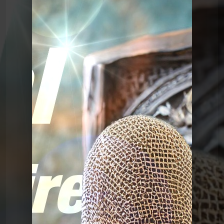
Le Graal de l'Histoire
Graalv3 18 Polio
Le Graal de l'Histoire
Graalv3 18 Polio
Le Graal de l'Histoire
Graalv3 31 Franco de
port
Le Graal de l'Histoire
Graalv3 30 La barbe
Le Graal de l'Histoire
Graalv3 29 Scaphandre
Le Graal de l'Histoire
Graalv3 28 Golf