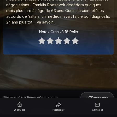
négociations. Franklin Roosevelt décédera quelques
Graalv3 3 Marco Polo
13
mois plus tard à l'âge de 63 ans. Quels auraient été les
Le Graal de l'Histoire
accords de Yalta si un médecin avait fait le bon diagnostic
Graalv3 4 Christophe
24 ans plus tôt… Va savoir…
14
Le Graal de l'Histoire
Notez Graalv3 18 Polio
Graalv3 5 Amérique
15
Le Graal de l'Histoire
Graalv3 6 Groenland
16
Le Graal de l'Histoire
Graalv3 7 Papes
17
Le Graal de l'Histoire
Graalv3 8 Bière
18
Le Graal de l'Histoire
Graalv3 9 Schicklgruber
Partager
Site réalisé par
RepereCom
·
adm
19
Le Graal de l'Histoire
Accueil
Partager
Contact
Graalv3 10 Lénine
20
Le Graal de l'Histoire