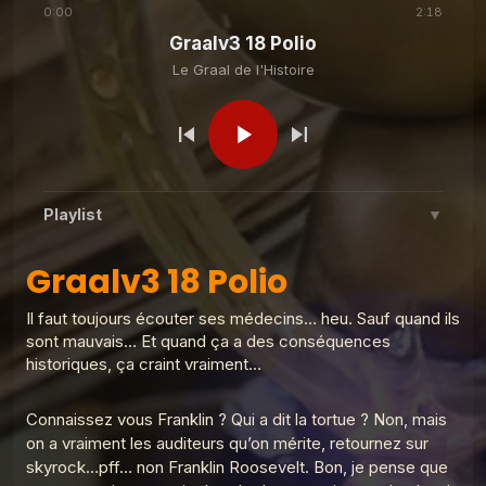
0:00
2:18
Graalv3 18 Polio
Le Graal de l'Histoire
Le Graal de l'Histoire
Graalv3 7 Papes
Le Graal de l'Histoire
Graalv3 8 Bière
Playlist
▼
Le Graal de l'Histoire
Graalv3 9 Schicklgruber
Graalv3 18 Polio
Graalv3 18 Polio
1
Le Graal de l'Histoire
Il faut toujours écouter ses médecins… heu. Sauf quand ils
Graalv3 31 Franco de port
2
sont mauvais… Et quand ça a des conséquences
Le Graal de l'Histoire
Le Graal de l'Histoire
Graalv3 10 Lénine
historiques, ça craint vraiment…
Graalv3 30 La barbe
3
Le Graal de l'Histoire
Connaissez vous Franklin ? Qui a dit la tortue ? Non, mais
Le Graal de l'Histoire
Graalv3 11 Cuba
on a vraiment les auditeurs qu’on mérite, retournez sur
Graalv3 29 Scaphandre
4
Le Graal de l'Histoire
skyrock…pff… non Franklin Roosevelt. Bon, je pense que