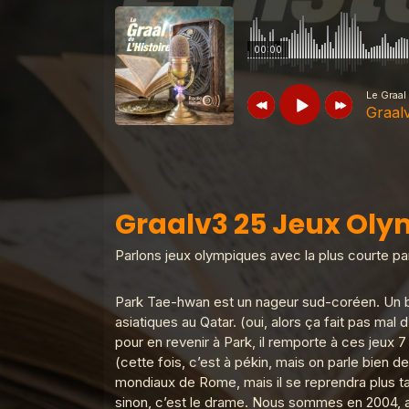
00:00
Le Graal 
Graalv
Le Graal de l'Histoire
Graalv3 25 J
Graalv3 25 Jeux Olym
Le Graal de l'Histoire
Graalv3 31 F
Parlons jeux olympiques avec la plus courte par
Park Tae-hwan est un nageur sud-coréen. Un b
asiatiques au Qatar. (oui, alors ça fait pas mal 
Le Graal de l'Histoire
Graalv3 30 L
pour en revenir à Park, il remporte à ces jeux 7 
(cette fois, c’est à pékin, mais on parle bien d
mondiaux de Rome, mais il se reprendra plus ta
Le Graal de l'Histoire
Graalv3 29 
sinon, c’est le drame. Nous sommes en 2004, aux