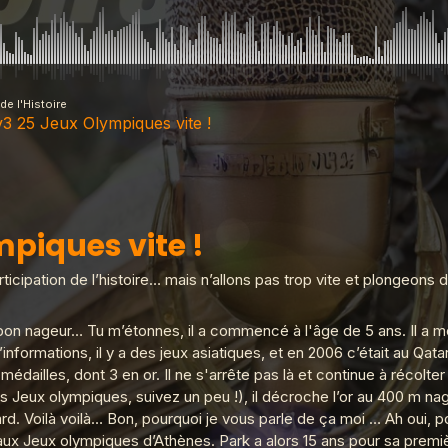
de l'Histoire
3 25 Jeux Olympiques vite !
eux Olympiques vite !
piques vite !
ranco de port
ticipation de l’histoire… mais n’allons pas trop vite et plongeons
on nageur… Tu m’étonnes, il a commencé à l'âge de 5 ans. Il a m
d’informations, il y a des jeux asiatiques, et en 2006 c’était au Qa
a barbe
médailles, dont 3 en or. Il ne s'arrête pas là et continue à récolte
es Jeux olympiques, suivez un peu !), il décroche l’or au 400 m nage
rd. Voilà voilà… Bon, pourquoi je vous parle de ça moi … Ah oui, 
Scaphandre
 Jeux olympiques d’Athènes. Park a alors 15 ans pour sa première 