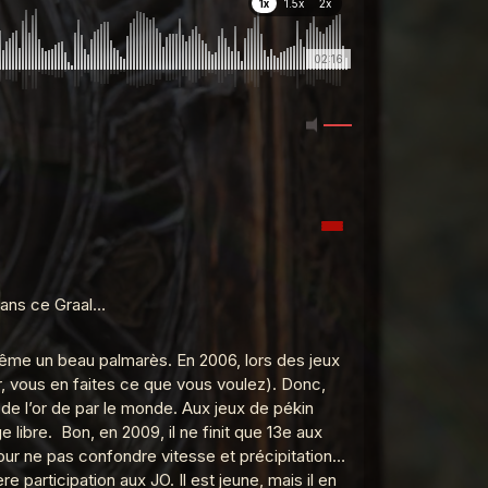
1x
1.5x
2x
02:16
 dans ce Graal…
ême un beau palmarès. En 2006, lors des jeux
tar, vous en faites ce que vous voulez). Donc,
r de l’or de par le monde. Aux jeux de pékin
 libre. Bon, en 2009, il ne finit que 13e aux
pour ne pas confondre vitesse et précipitation…
participation aux JO. Il est jeune, mais il en