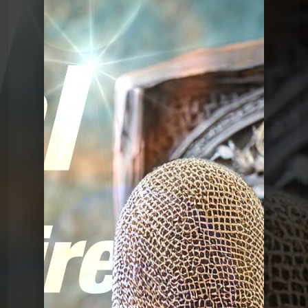
Le Graal de l'Histoire
Graalv3 28 Golf
Le Graal de l'Histoire
Graalv3 28 Golf
Le Graal de l'Histoire
Graalv3 31 Franco de
port
Le Graal de l'Histoire
Graalv3 30 La barbe
Le Graal de l'Histoire
Graalv3 29 Scaphandre
Le Graal de l'Histoire
Graalv3 27 Etiquette