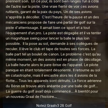
prennent soin. En ce jour, ils sont bien rangés l’un à côté
Graalv3 27 Etiquette
de l’autre sur la piste. Une vraie fierté de voir ces avions
5
Le Graal de l'Histoire
rutilants, garant de la paix du pays. Un de ses avions
s'apprête à décoller. C’est l’heure de la pause et un des
Graalv3 26 La bombe
6
mécaniciens propose de faire une partie de golf sur la
Le Graal de l'Histoire
piste d'atterrissage. Il aimait bien ce sport et a tout
Graalv3 25 Jeux Olympiques vite !
l’équipement d’un pro. La piste est dégagée et il va tenter
7
Le Graal de l'Histoire
un magnifique swing pour lancer la balle le plus loin
possible. Il la pose au sol, demande à ses collègues de
Graalv3 24 Anti-missile
8
reculer. Il lève le club et tape de toutes ses forces. La
Le Graal de l'Histoire
balle part tel un boulet de canon. Le problème c’est qu’au
même moment, un des avions est en phase de décollage.
Le Graal de l'histoire, la compile 1
9
Le Graal de l'Histoire
La balle heurte alors le pare-brise de l’appareil. Le pilote
panique en étant totalement désorienté. Il retourne au sol
Graalv3 1 La fuite
en catastrophe, mais il encastre alors les 4 avions de la
10
Le Graal de l'Histoire
flotte… Tous les appareils sont détruits. La force aérienne
du Bénin se trouve alors anéantie par une balle de golf…
Graalv3 2 Le trône
11
La guerre du golf avait déjà commencé… À bientôt pour
Le Graal de l'Histoire
un nouveau Graal de l’histoire…
Graalv3 3 Marco Polo
12
Le Graal de l'Histoire
Notez Graalv3 28 Golf