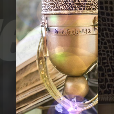
Le Graal de l'Histoire
Graalv3 26 La bombe
Le Graal de
Graalv3 25 Jeux Olympiques
vite !
l'Histoire
Le Graal de l'Histoire
Graalv3 24 Anti-missile
Le Graal de
Le Graal de l'histoire, la
compile 1
l'Histoire
Le Graal de l'Histoire
Graalv3 1 La fuite