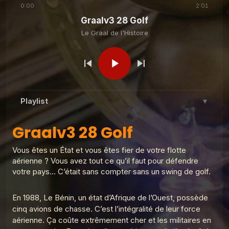
0:00
2:01
Graalv3 28 Golf
Le Graal de l'Histoire
Le Graal de l'Histoire
Graalv3 8 Bière
Le Graal de l'Histoire
Graalv3 9 Schicklgruber
Playlist
▼
Le Graal de l'Histoire
Graalv3 10 Lénine
Graalv3 28 Golf
Graalv3 28 Golf
1
Le Graal de l'Histoire
Vous êtes un État et vous êtes fier de votre flotte
Graalv3 31 Franco de port
2
aérienne ? Vous avez tout ce qu’il faut pour défendre
Le Graal de l'Histoire
Le Graal de l'Histoire
Graalv3 11 Cuba
votre pays… C’était sans compter sans un swing de golf.
Graalv3 30 La barbe
3
Le Graal de l'Histoire
En 1988, Le Bénin, un état d’Afrique de l’Ouest, possède
cinq avions de chasse. C’est l’intégralité de leur force
Graalv3 29 Scaphandre
4
Le Graal de l'Histoire
aérienne. Ça coûte extrêmement cher et les militaires en