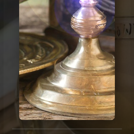
Le Graal de l'Histoire
Graalv3 2 Le trône
Le Graal de l'Histoire
Graalv3 3 Marco Polo
Le Graal de l'Histoire
Graalv3 4 Christophe
Le Graal de l'Histoire
Graalv3 5 Amérique
Le Graal de l'Histoire
Graalv3 6 Groenland
Le Graal de l'Histoire
Graalv3 7 Papes