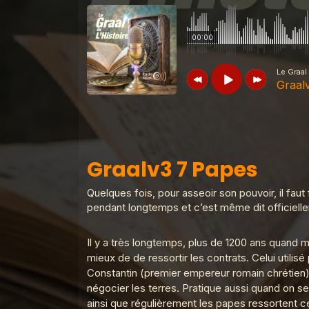
00:00
Le Graal 
Graal
Le Graal de l'Histoire
Graalv3 7 P
Graalv3 7 Papes
Le Graal de l'Histoire
Graalv3 31 F
Quelques fois, pour asseoir son pouvoir, il fau
pendant longtemps et c’est même dit officiellem
Il y a très longtemps, plus de 1200 ans quand 
Le Graal de l'Histoire
Graalv3 30 L
mieux de de ressortir les contrats. Celui utilis
Constantin (premier empereur romain chrétien). 
négocier les terres. Pratique aussi quand on se 
Le Graal de l'Histoire
Graalv3 29 
ainsi que régulièrement les papes ressortent ce