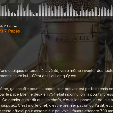
de l'Histoire
v3 7 Papes
apes
ranco de port
t faire quelques entorses à la vérité, voire même inventer des tex
ent aujourd’hui… C’est celui qui dit qu’y est…
même, ça chauffe pour les papes, leur pouvoir est parfois remis e
a barbe
é par le pape Etienne deux en 754 était inconnu, on l’a pourtant res
Ce dernier aurait dit que les chefs, c’était les papes, et ce, sur 
dispute… C’est moi le chef, c’est le premier patron qui l’a dit, et 
Scaphandre
 texte officiel pour asseoir leur pouvoir. Il faudra attendre 700 