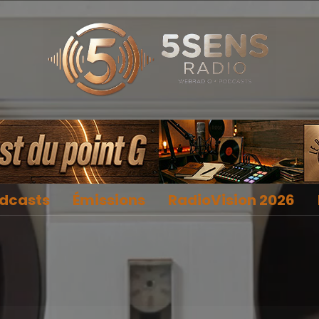
dcasts
Émissions
RadioVision 2026