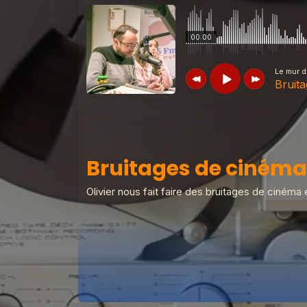
00:00
Le mur 
Bruit
Le mur du son ASMR
Bruitages d
Bruitages de cinéma
Le mur du son ASMR
Le sons de
Olivier nous fait faire des bruitages de cinéma e
Le mur du son ASMR
On écoute v
Le mur du son ASMR
On écoute vo