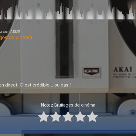
du son ASMR
ages de cinéma
e cinéma
s marques
n direct. C'est crédible... ou pas !
Notez Bruitages de cinéma
os sons (partie 2)
s sons (partie 1)