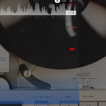
1x
1.5x
2x
06:37