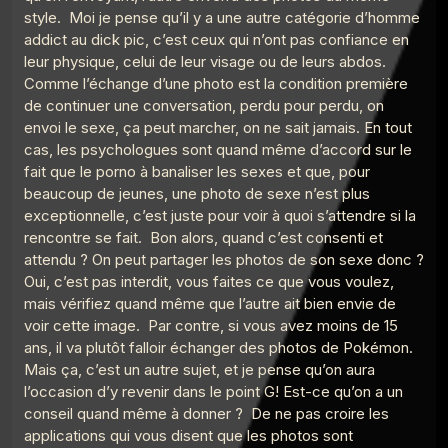
style. Moi je pense qu’il y a une autre catégorie d’homme
Le Point G! La soceraphilie
13
addict au dick pic, c’est ceux qui n’ont pas confiance en
Le Poing G
leur physique, celui de leur visage ou de leurs abdos.
Comme l’échange d’une photo est la condition première
Le Point G! 2 La forniphilie
14
Le Poing G
de continuer une conversation, perdu pour perdu, on
envoi le sexe, ça peut marcher, on ne sait jamais. En tout
Le Point G! 2 L’autoscopophilie
cas, les psychologues sont quand même d’accord sur le
15
Le Poing G
fait que le porno à banaliser les sexes et que, pour
beaucoup de jeunes, une photo de sexe n’est plus
Le Point G! 2 L’hypnophilie
16
exceptionnelle, c’est juste pour voir à quoi s’attendre si la
Le Poing G
rencontre se fait. Bon alors, quand c’est consenti et
Le Point G! 2 L'ergophilie
attendu ? On peut partager les photos de son sexe donc ?
17
Le Poing G
Oui, c’est pas interdit, vous faites ce que vous voulez,
mais vérifiez quand même que l’autre ait bien envie de
Le Point G! L'alliumphilie
18
voir cette image. Par contre, si vous avez moins de 15
Le Poing G
ans, il va plutôt falloir échanger des photos de Pokémon.
Le Point G! 2 L'aulophilie
Mais ça, c’est un autre sujet, et je pense qu’on aura
19
Le Poing G
l’occasion d’y revenir dans le point G! Est-ce qu’on a un
conseil quand même à donner ? De ne pas croire les
Le Point G! 2 Fantasmer c'est tromper ?
applications qui vous disent que les photos sont
20
Le Poing G