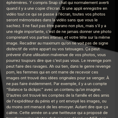
éphémères. Y compris Snap chat qui normalement averti
quand il y a une copie d’écran. Si une appli enregistre en
Le Point G! 2 Parler de ses fantasmes
21
vidéo tout ce qui se passe à l’écran, toutes vos photos
Le Poing G
seront mémorisées dans la vidéo sans que vous le
sachiez. Il ne faut pas être parano non plus, mais s’il y a
une règle importante, c’est de ne jamais donner une photo
comprenant vos parties intimes et votre tête sur la même
image. Recadrer au maximum qu’on ne voit pas de signe
distinctif de votre appart ou vos tatouages. Ça peut
prévenir d’une utilisation malvenue de vos photos, vous
pourrez toujours dire que c’est pas vous. Le revenge porn
peut faire des ravages. Ah oui tien, dans le genre revenge
porn, les femmes qui en ont marre de recevoir ces
images ont trouvé des idées originales pour se venger. À
ne pas faire évidemment. Par exemple, il y a un compte
“Balance ta dickpic” avec un contenu qu’on imagine.
D’autres ont trouvé les comptes de la famille et des amis
de l'expéditeur du pénis et y ont envoyé les images, ou
du moins ont menacé de les envoyer. Autant dire que ça
calme. Cette année on a une twitteuse qui a proposé de