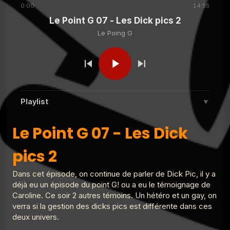
0:00
14:55
Le Point G 07 - Les Dick pics 2
Le Poing G
Le Poing G
Le Point G! 2 L'ergophilie
Le Poing G
Le Point G! L'alliumphilie
Playlist
▼
Le Poing G
Le Point G! 2 L'aulophilie
Le Point G 07 - Les Dick pics 2
Le Point G 07 - Les Dick
1
Le Poing G
pics 2
Le Point G! 2 Un homme, deux femmes
Le Poing G
2
Le Point G! 2 Fantasmer c'est tromper
Le Poing G
?
Dans cet épisode, on continue de parler de Dick Pic, il y a
Le Point G! 2 Fantasme homos
déjà eu un épisode du point G! ou a eu le témoignage de
3
Le Poing G
Caroline. Ce soir 2 autres témoins. Un hétéro et un gay, on
Le Poing G
Le Point G! 2 Parler de ses fantasmes
verra si la gestion des dicks pics est différente dans ces
Le point G! 2 Plaisirs multiples
4
deux univers.
Le Poing G