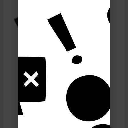
Le Poing G
Le Point G 07 - Les Dick pics 2
Le Poing G
Le Point G 07 - Les Dick pics 2
Le Poing G
Le Point G! 2 Un homme, deux
femmes
Le Poing G
Le Point G! 2 Fantasme homos
Le Poing G
Le point G! 2 Plaisirs multiples
Le Poing G
Le Point G! 2 Pendant le sommeil