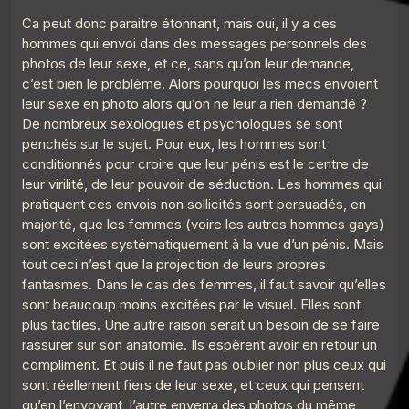
Le Point G! 2 Pendant le sommeil
Ca peut donc paraitre étonnant, mais oui, il y a des
5
Le Poing G
hommes qui envoi dans des messages personnels des
photos de leur sexe, et ce, sans qu’on leur demande,
Le Point G! 2 Domination Soumission
6
c’est bien le problème. Alors pourquoi les mecs envoient
Le Poing G
leur sexe en photo alors qu’on ne leur a rien demandé ?
Le point G! 2 Le plan à 3
De nombreux sexologues et psychologues se sont
7
Le Poing G
penchés sur le sujet. Pour eux, les hommes sont
conditionnés pour croire que leur pénis est le centre de
Le Point G! 2 Le fantasme de l'inconnu(e)
8
leur virilité, de leur pouvoir de séduction. Les hommes qui
Le Poing G
pratiquent ces envois non sollicités sont persuadés, en
majorité, que les femmes (voire les autres hommes gays)
Le Point G! 2 L'amour en public
9
Le Poing G
sont excitées systématiquement à la vue d’un pénis. Mais
tout ceci n’est que la projection de leurs propres
Le point G! 2 Le fantasme de la plage
fantasmes. Dans le cas des femmes, il faut savoir qu’elles
10
Le Poing G
sont beaucoup moins excitées par le visuel. Elles sont
plus tactiles. Une autre raison serait un besoin de se faire
Le Point G! La laliophilie
11
rassurer sur son anatomie. Ils espèrent avoir en retour un
Le Poing G
compliment. Et puis il ne faut pas oublier non plus ceux qui
Le Point G! 2 La sidérodromophilie
sont réellement fiers de leur sexe, et ceux qui pensent
12
Le Poing G
qu’en l’envoyant, l’autre enverra des photos du même