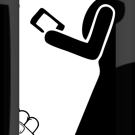
Le Poing G
Le Point G! 2 Domination Soumission
Le Poing G
Le point G! 2 Le plan à 3
Le Poing G
Le Point G! 2 Le fantasme de
l'inconnu(e)
Le Poing G
Le Point G! 2 L'amour en public
Le Poing G
Le point G! 2 Le fantasme de la plage