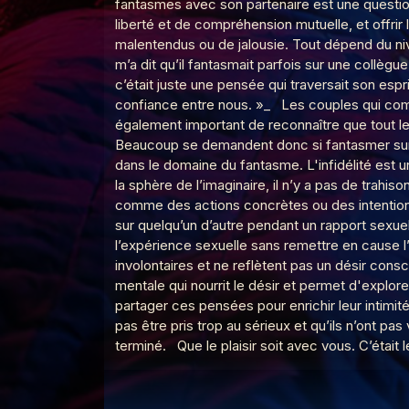
fantasmes avec son partenaire est une questio
Le Poing G
Le point G! 2 Le fantasme
liberté et de compréhension mutuelle, et offrir
malentendus ou de jalousie. Tout dépend du n
m’a dit qu’il fantasmait parfois sur une collègue
c’était juste une pensée qui traversait son espr
Le Poing G
Le Point G! La laliophilie
confiance entre nous. »_ Les couples qui commu
également important de reconnaître que tout le
Beaucoup se demandent donc si fantasmer sur u
dans le domaine du fantasme. L'infidélité est u
Le Poing G
Le Point G! 2 La sidérodr
la sphère de l’imaginaire, il n’y a pas de trah
comme des actions concrètes ou des intentions
sur quelqu’un d’autre pendant un rapport sexue
Le Poing G
Le Point G! La soceraphil
l’expérience sexuelle sans remettre en cause l
involontaires et ne reflètent pas un désir con
mentale qui nourrit le désir et permet d'explore
partager ces pensées pour enrichir leur intimi
Le Poing G
Le Point G! 2 La forniphili
pas être pris trop au sérieux et qu’ils n’ont pa
terminé. Que le plaisir soit avec vous. C’était l
Le Poing G
Le Point G! 2 L’autoscopo