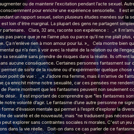
ugmenter ou de maintenir l’excitation pendant l’acte sexuel. Autre
é inconsciemment pour enrichir une expérience sensorielle. Il est 
ndant un rapport sexuel, selon plusieurs études menées sur la se
 sommeil
est loin d'être marginal. La plupart des gens ne partagent simp
ur partenaire. Clara, 32 ans, raconte son expérience : _« Il m’arr
ais pas parce que je ne l’aime plus ou parce qu’il ne me plaît plus
ge. Ça n’enlève rien à mon amour pour lui. »_ Cela montre bien q
 Soumission
mental qui n’a rien à voir avec la réalité de la relation ou de l’
a sexualité sans prendre de risques dans la réalité. Ils offrent l
, sans aucune conséquence. Certaines personnes fantasment sur de
 permet de sortir de la routine ou d'expérimenter quelque chose d
ge son point de vue : _« J’adore ma femme, mais il m’arrive de fa
 que ça enrichit même notre sexualité, car ces pensées me rendent p
 de Pierre montrent que les fantasmes peuvent non seulement coe
 de l'inconnu(e)
 le désir. Il est important de comprendre que "les fantasmes sont 
e notre volonté d’agir. Le fantasme d’une autre personne ne signif
 forme d’évasion mentale qui permet à l’esprit d’explorer la divers
te de variété et de nouveauté, mais "ne traduisent pas nécessairem
public
peut explorer sans contraintes sociales ni morales. C'est un jeu 
ions dans la vie réelle. Doit-on dans ce cas parler de ce fantas