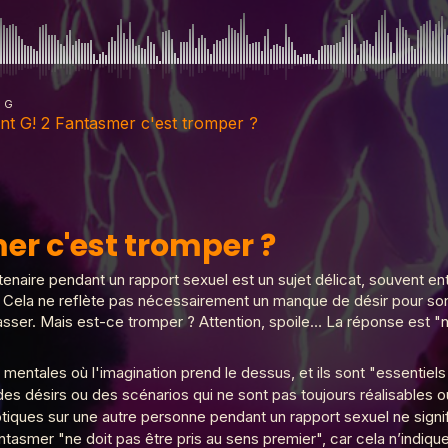
g G
nt G! 2 Fantasmer c'est tromper ?
'est tromper ?
er c'est tromper ?
, deux femmes
naire pendant un rapport sexuel est un sujet délicat, souvent ent
Cela ne reflète pas nécessairement un manque de désir pour son p
asser. Mais est-ce tromper ? Attention, spoile… La réponse est "n
homos
entales où l'imagination prend le dessus, et ils sont "essentiel
 des désirs ou des scénarios qui ne sont pas toujours réalisables o
tiques sur une autre personne pendant un rapport sexuel ne signifie
iples
tasmer "ne doit pas être pris au sens premier", car cela n’indiq