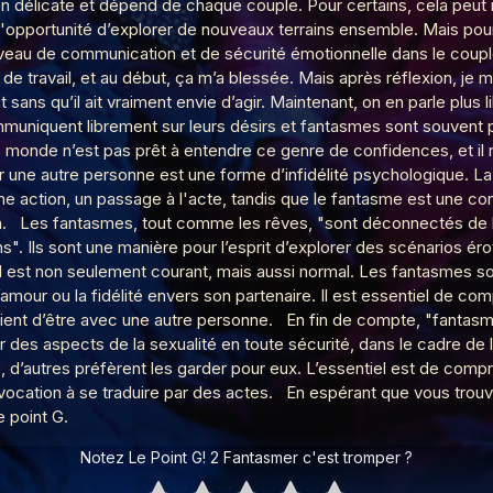
n délicate et dépend de chaque couple. Pour certains, cela peut 
 de la plage
 l'opportunité d’explorer de nouveaux terrains ensemble. Mais pou
iveau de communication et de sécurité émotionnelle dans le coup
 de travail, et au début, ça m’a blessée. Mais après réflexion, je me
it sans qu’il ait vraiment envie d’agir. Maintenant, on en parle pl
niquent librement sur leurs désirs et fantasmes sont souvent plus
 monde n’est pas prêt à entendre ce genre de confidences, et il 
ne autre personne est une forme d’infidélité psychologique. La 
ne action, un passage à l'acte, tandis que le fantasme est une con
omophilie
ison. Les fantasmes, tout comme les rêves, "sont déconnectés de l
". Ils sont une manière pour l’esprit d’explorer des scénarios é
l est non seulement courant, mais aussi normal. Les fantasmes son
ie
’amour ou la fidélité envers son partenaire. Il est essentiel de 
scient d’être avec une autre personne. En fin de compte, "fantasm
r des aspects de la sexualité en toute sécurité, dans le cadre de 
té, d’autres préfèrent les garder pour eux. L’essentiel est de com
e
s vocation à se traduire par des actes. En espérant que vous trouvi
e point G.
Notez Le Point G! 2 Fantasmer c'est tromper ?
philie