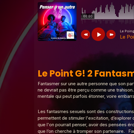
00:00
Le Poin
Le Poi
Le Poing G
Le Point G! 2 Fantasmer c
Le Point G! 2 Fantasm
Le Poing G
Le Point G! 2 Un homme
Fantasmer sur une autre personne que son parte
ne devrait pas être perçu comme une trahison. 
mentale qui peut parfois étonner, voire embarr
Le Poing G
Le Point G! 2 Fantasme 
Les fantasmes sexuels sont des constructions m
permettent de stimuler l'excitation, d’explorer
que l'on pourrait penser, avoir des pensées éro
Le Poing G
Le point G! 2 Plaisirs mult
que l’on cherche à tromper son partenaire. Fan