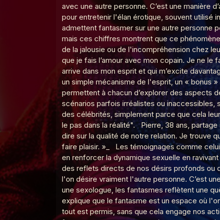
avec une autre personne. C’est une manière d’a
pour entretenir l'élan érotique, souvent utilis
admettent fantasmer sur une autre personne pe
Le Poing G
Le Point G! 2 Pendant le
mais ces chiffres montrent que ce phénomène 
de la jalousie ou de l'incompréhension chez le
que je fais l’amour avec mon copain. Je ne le f
arrive dans mon esprit et qui m’excite davanta
Le Poing G
Le Point G! 2 Domination
un simple mécanisme de l'esprit, un « bonus » 
permettent à chacun d’explorer des aspects de s
scénarios parfois irréalistes ou inaccessibles
Le Poing G
Le point G! 2 Le plan à 3
des célébrités, simplement parce que cela leur
le pas dans la réalité". Pierre, 38 ans, parta
dire sur la qualité de notre relation. Je trouve
faire plaisir. »_ Les témoignages comme celui
Le Poing G
Le Point G! 2 Le fantasme
en renforcer la dynamique sexuelle en ravivant
des reflets directs de nos désirs profonds ou d
l'on désire vraiment l'autre personne. C’est une
une sexologue, les fantasmes reflètent une quê
Le Poing G
Le Point G! 2 L'amour en 
explique que le fantasme est un espace où l'on 
tout est permis, sans que cela engage nos act