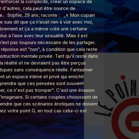
renforcer la complicité, créer un espace de
r d'autres, cela peut être source de
le. Sophie, 29 ans, raconte : _« Mon copain
 suis dit que ça n’avait rien à voir avec moi,
us librement et ça a même créé une certaine
 à l’aise avec leur sexualité. Mais il est
n’est pas toujours nécessaire de les partager.
réponse est "non", à condition que cela reste
struction mentale privée. Tant qu'il reste dans
a réalité et ne devraient pas être perçus
rotiques sans conséquence réelle. Fantasmer
t un espace intime et privé qui enrichit
comprendre que ces pensées sont souvent
er, ce n'est pas tromper". C'est une évasion
l’imaginaire. Si certains couples choisissent de
prendre que ces scénarios érotiques ne doivent
ez votre point G, en tout cas celui-ci est