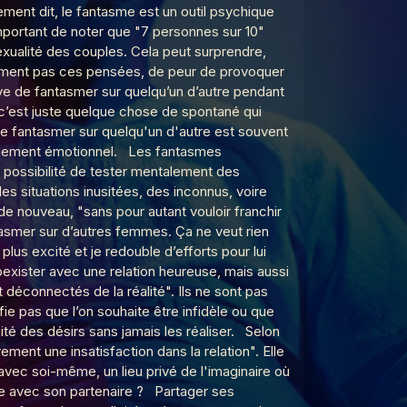
ment dit, le fantasme est un outil psychique
important de noter que "7 personnes sur 10"
xualité des couples. Cela peut surprendre,
lement pas ces pensées, de peur de provoquer
ive de fantasmer sur quelqu’un d’autre pendant
, c’est juste quelque chose de spontané qui
ue fantasmer sur quelqu'un d'autre est souvent
engagement émotionnel. Les fantasmes
a possibilité de tester mentalement des
s situations inusitées, des inconnus, voire
e nouveau, "sans pour autant vouloir franchir
ntasmer sur d’autres femmes. Ça ne veut rien
lus excité et je redouble d’efforts pour lui
xister avec une relation heureuse, mais aussi
déconnectés de la réalité". Ils ne sont pas
ie pas que l’on souhaite être infidèle ou que
ité des désirs sans jamais les réaliser. Selon
ent une insatisfaction dans la relation". Elle
avec soi-même, un lieu privé de l'imaginaire où
me avec son partenaire ? Partager ses