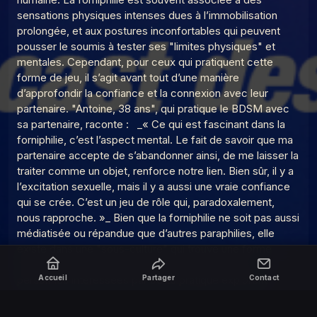
sensations physiques intenses dues à l’immobilisation
prolongée, et aux postures inconfortables qui peuvent
pousser le soumis à tester ses "limites physiques" et
mentales. Cependant, pour ceux qui pratiquent cette
forme de jeu, il s’agit avant tout d’une manière
d’approfondir la confiance et la connexion avec leur
partenaire. "Antoine, 38 ans", qui pratique le BDSM avec
sa partenaire, raconte : _« Ce qui est fascinant dans la
forniphilie, c’est l’aspect mental. Le fait de savoir que ma
partenaire accepte de s’abandonner ainsi, de me laisser la
traiter comme un objet, renforce notre lien. Bien sûr, il y a
l’excitation sexuelle, mais il y a aussi une vraie confiance
qui se crée. C’est un jeu de rôle qui, paradoxalement,
nous rapproche. »_ Bien que la forniphilie ne soit pas aussi
médiatisée ou répandue que d’autres paraphilies, elle
existe dans une "sous-culture" qui trouve une forme
d’expression dans les communautés BDSM. Les
Accueil
Partager
Contact
personnes intéressées par cette pratique explorent
souvent un large éventail de jeux de pouvoir et de
domination, dont la forniphilie n’est qu’une facette.