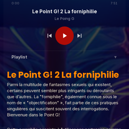
0:00
7:51
Le Point G! 2 La forniphilie
Le Poing G
Le Poing G
Le Point G! L'alliumphilie
Le Poing G
Le Point G! 2 L'aulophilie
Playlist
▼
Le Poing G
Le Point G! 2 Fantasmer c'est tromper
Le Point G! 2 La forniphilie
?
Le Point G! 2 La forniphilie
1
Le Poing G
Parmi la multitude de fantasmes sexuels qui existent,
Le Point G! 2 Un homme, deux femmes
2
certains peuvent sembler plus intrigants ou déroutants
Le Poing G
Le Poing G
Le Point G! 2 Parler de ses fantasmes
que d’autres. La "forniphilie", également connue sous le
Le Point G! 2 Fantasme homos
nom de « "objectification" », fait partie de ces pratiques
3
Le Poing G
singulières qui suscitent souvent des interrogations.
Bienvenue dans le Point G!
Le point G! 2 Plaisirs multiples
4
Le Poing G