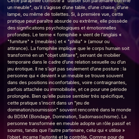
Cette paraphilie consiste à "utiliser son partenaire comme
Le Point G! 2 Pendant le sommeil
un meuble", qu’il s’agisse d’une table, d’une chaise, d’une
5
Le Poing G
lampe, ou même de toilettes. Si, à première vue, cette
pratique peut paraître absurde ou extrême, elle possède
Le Point G! 2 Domination Soumission
6
des significations psychologiques et émotionnelles
Le Poing G
profondes. Le terme « forniphilie » vient de l’anglais «
Le point G! 2 Le plan à 3
"furniture" » (meubles) et « "philia" » (amour ou
7
Le Poing G
attirance). La forniphilie implique que le corps humain soit
transformé en un "objet utilitaire", servant de mobilier
Le Point G! 2 Le fantasme de l'inconnu(e)
temporaire dans le cadre d’une relation sexuelle ou d’un
8
Le Poing G
jeu érotique. Il ne s’agit pas seulement d’une posture : la
personne qui « devient » un meuble se trouve souvent
Le Point G! 2 L'amour en public
9
dans des positions inconfortables, voire contraignantes,
Le Poing G
parfois attachée ou immobilisée, et ce pour une période
Le point G! 2 Le fantasme de la plage
prolongée. Bien qu’elle puisse sembler très spécifique,
10
Le Poing G
cette pratique s’inscrit dans un "jeu de
domination/soumission" souvent rencontré dans le monde
Le Point G! La laliophilie
11
du BDSM (Bondage, Domination, Sadomasochisme). La
Le Poing G
personne transformée en meuble adopte un rôle passif et
Le Point G! 2 La sidérodromophilie
soumis, tandis que l’autre partenaire, celui qui « utilise »
12
Le Poing G
l’objet, incarne l’autorité et le contrôle. Comme pour de