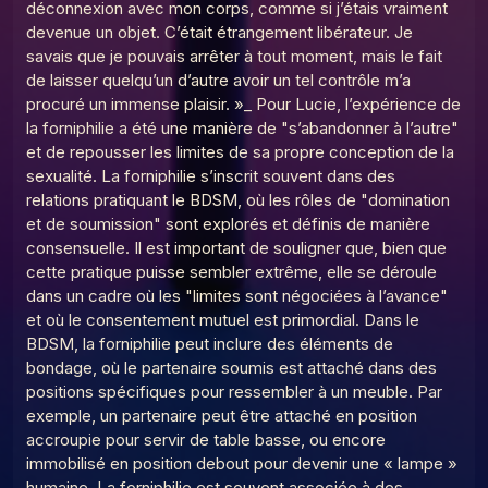
déconnexion avec mon corps, comme si j’étais vraiment
devenue un objet. C’était étrangement libérateur. Je
savais que je pouvais arrêter à tout moment, mais le fait
de laisser quelqu’un d’autre avoir un tel contrôle m’a
procuré un immense plaisir. »_ Pour Lucie, l’expérience de
la forniphilie a été une manière de "s’abandonner à l’autre"
et de repousser les limites de sa propre conception de la
sexualité. La forniphilie s’inscrit souvent dans des
relations pratiquant le BDSM, où les rôles de "domination
et de soumission" sont explorés et définis de manière
consensuelle. Il est important de souligner que, bien que
cette pratique puisse sembler extrême, elle se déroule
dans un cadre où les "limites sont négociées à l’avance"
et où le consentement mutuel est primordial. Dans le
BDSM, la forniphilie peut inclure des éléments de
bondage, où le partenaire soumis est attaché dans des
positions spécifiques pour ressembler à un meuble. Par
exemple, un partenaire peut être attaché en position
accroupie pour servir de table basse, ou encore
immobilisé en position debout pour devenir une « lampe »
humaine. La forniphilie est souvent associée à des