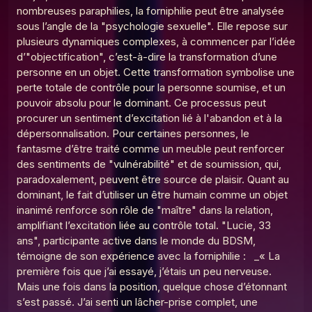
nombreuses paraphilies, la forniphilie peut être analysée
Le Point G! La soceraphilie
13
sous l’angle de la "psychologie sexuelle". Elle repose sur
Le Poing G
plusieurs dynamiques complexes, à commencer par l’idée
d’"objectification", c’est-à-dire la transformation d’une
Le Point G! 2 L’autoscopophilie
14
Le Poing G
personne en un objet. Cette transformation symbolise une
perte totale de contrôle pour la personne soumise, et un
Le Point G! 2 L’hypnophilie
pouvoir absolu pour le dominant. Ce processus peut
15
Le Poing G
procurer un sentiment d’excitation lié à l'abandon et à la
dépersonnalisation. Pour certaines personnes, le
Le Point G! 2 L'ergophilie
16
fantasme d’être traité comme un meuble peut renforcer
Le Poing G
des sentiments de "vulnérabilité" et de soumission, qui,
Le Point G! L'alliumphilie
paradoxalement, peuvent être source de plaisir. Quant au
17
Le Poing G
dominant, le fait d’utiliser un être humain comme un objet
inanimé renforce son rôle de "maître" dans la relation,
Le Point G! 2 L'aulophilie
18
amplifiant l’excitation liée au contrôle total. "Lucie, 33
Le Poing G
ans", participante active dans le monde du BDSM,
témoigne de son expérience avec la forniphilie : _« La
Le Point G! 2 Fantasmer c'est tromper ?
19
Le Poing G
première fois que j’ai essayé, j’étais un peu nerveuse.
Mais une fois dans la position, quelque chose d’étonnant
Le Point G! 2 Parler de ses fantasmes
s’est passé. J’ai senti un lâcher-prise complet, une
20
Le Poing G