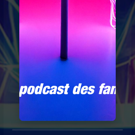
Le Poing G
Le Point G! La laliophilie
Le Poing G
Le Point G! 2 La sidérodromophilie
Le Poing G
Le Point G! La soceraphilie
Le Poing G
Le Point G! 2 L’autoscopophilie
Le Poing G
Le Point G! 2 L’hypnophilie
Le Poing G
Le Point G! 2 L'ergophilie