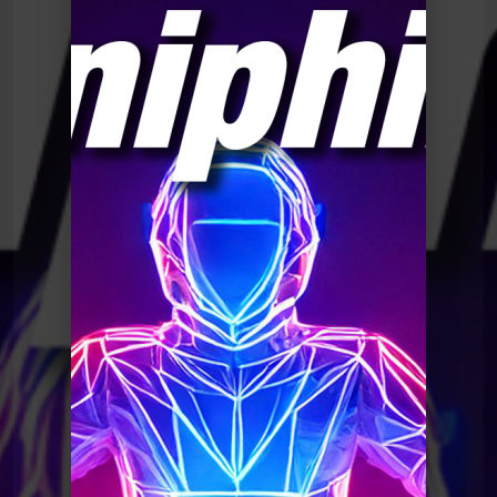
Le Poing G
Le Point G! 2 La forniphilie
Le Poing G
Le Point G! 2 La forniphilie
Le Poing G
Le Point G! 2 Un homme, deux
femmes
Le Poing G
Le Point G! 2 Fantasme homos
Le Poing G
Le point G! 2 Plaisirs multiples
Le Poing G
Le Point G! 2 Pendant le sommeil