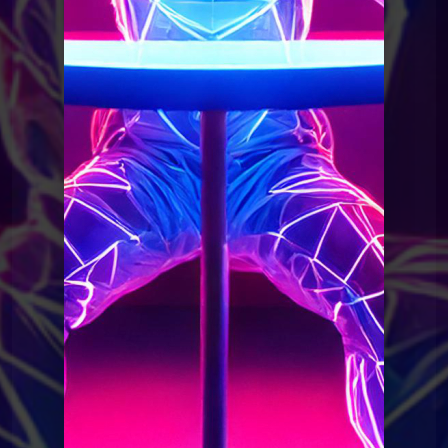
Le Poing G
Le Point G! 2 Domination Soumission
Le Poing G
Le point G! 2 Le plan à 3
Le Poing G
Le Point G! 2 Le fantasme de
l'inconnu(e)
Le Poing G
Le Point G! 2 L'amour en public
Le Poing G
Le point G! 2 Le fantasme de la plage